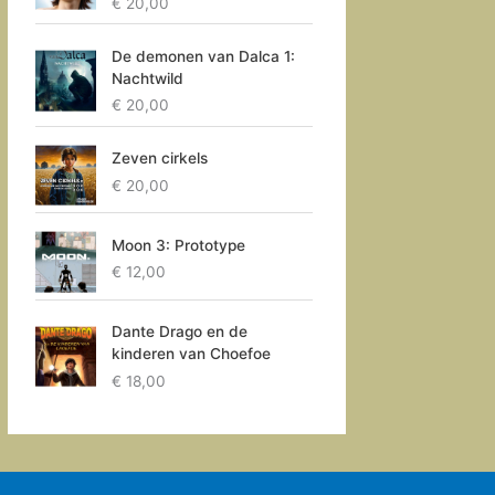
€
20,00
De demonen van Dalca 1:
Nachtwild
€
20,00
Zeven cirkels
€
20,00
Moon 3: Prototype
€
12,00
Dante Drago en de
kinderen van Choefoe
€
18,00