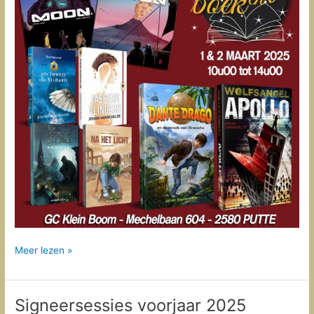
BeLEEF
Meer lezen »
BOEKen
(1
&
Signeersessies voorjaar 2025
2