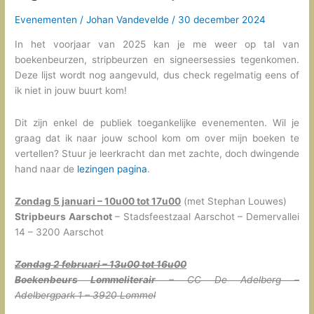
maart)
Evenementen
/
Johan Vandevelde
/
30 december 2024
In het voorjaar van 2025 kan je me weer op tal van
boekenbeurzen, stripbeurzen en signeersessies tegenkomen.
Deze lijst wordt nog aangevuld, dus check regelmatig eens of
ik niet in jouw buurt kom!
Dit zijn enkel de publiek toegankelijke evenementen. Wil je
graag dat ik naar jouw school kom om over mijn boeken te
vertellen? Stuur je leerkracht dan met zachte, doch dwingende
hand naar de
lezingen pagina
.
Zondag 5 januari – 10u00 tot 17u00
(met Stephan Louwes)
Stripbeurs Aarschot
– Stadsfeestzaal Aarschot – Demervallei
14 – 3200 Aarschot
Zondag 2 februari – 13u00 tot 16u00
Boekenbeurs Lommeliterair
– CC De Adelberg –
Adelbergpark 1 – 3920 Lommel