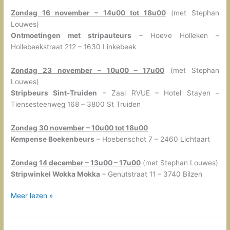
Zondag 16 november – 14u00 tot 18u00
(met Stephan
Louwes)
Ontmoetingen met stripauteurs
– Hoeve Holleken –
Hollebeekstraat 212 – 1630 Linkebeek
Zondag 23 november – 10u00 – 17u00
(met Stephan
Louwes)
Stripbeurs Sint-Truiden
– Zaal RVUE – Hotel Stayen –
Tiensesteenweg 168 – 3800 St Truiden
Zondag 30 november – 10u00 tot 18u00
Kempense Boekenbeurs
– Hoebenschot 7 – 2460 Lichtaart
Zondag 14 december – 13u00 – 17u00
(met Stephan Louwes)
Stripwinkel Wokka Mokka
– Genutstraat 11 – 3740 Bilzen
Signeersessies
Meer lezen »
najaar
2025