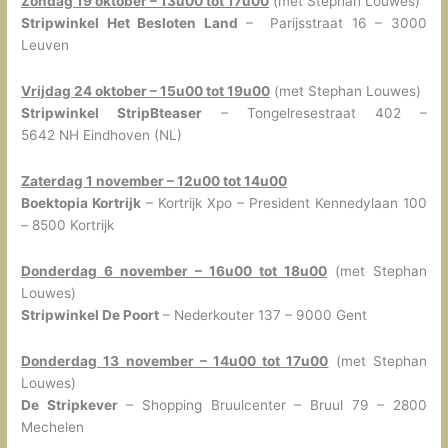
Zondag 19 oktober – 13u00 tot 17u00
(met Stephan Louwes)
Stripwinkel Het Besloten Land
– Parijsstraat 16 – 3000
Leuven
Vrijdag 24 oktober – 15u00 tot 19u00
(met Stephan Louwes)
Stripwinkel StripBteaser
– Tongelresestraat 402 –
5642 NH Eindhoven (NL)
Zaterdag 1 november – 12u00 tot 14u00
Boektopia Kortrijk
– Kortrijk Xpo – President Kennedylaan 100
– 8500 Kortrijk
Donderdag 6 november – 16u00 tot 18u00
(met Stephan
Louwes)
Stripwinkel De Poort
– Nederkouter 137 – 9000 Gent
Donderdag 13 november – 14u00 tot 17u00
(met Stephan
Louwes)
De Stripkever
– Shopping Bruulcenter – Bruul 79 – 2800
Mechelen