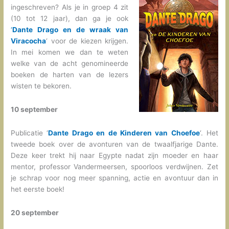
ingeschreven? Als je in groep 4 zit
(10 tot 12 jaar), dan ga je ook
‘
Dante Drago en de wraak van
Viracocha
‘ voor de kiezen krijgen.
In mei komen we dan te weten
welke van de acht genomineerde
boeken de harten van de lezers
wisten te bekoren.
10 september
Publicatie ‘
Dante Drago en de Kinderen van Choefoe
‘. Het
tweede boek over de avonturen van de twaalfjarige Dante.
Deze keer trekt hij naar Egypte nadat zijn moeder en haar
mentor, professor Vandermeersen, spoorloos verdwijnen. Zet
je schrap voor nog meer spanning, actie en avontuur dan in
het eerste boek!
20 september