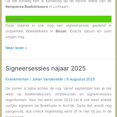
Op die zondag ben ik aanwezig op de eerste editie van de
Kempense Boekenbeurs
in Lichtaart.
December
Deze maand is ook nog een signeersessie gepland in
stripwinkel WokkaMokka in
Bilzen
. Exacte datum en uren
volgen nog.
Wat
Meer lezen »
staat
er
allemaal
Signeersessies najaar 2025
op
stapel
Evenementen
/
Johan Vandevelde
/
9 augustus 2025
dit
najaar?
De zomer is bijna achter de rug. Vanaf september kan je me
weer op boekenbeurzen, stripbeurzen en signeersessies
tegenkomen. Voor het eerst sinds 2022 zal ik ook weer enkele
uurtjes signeren op Boektopia in Kortrijk. Deze lijst wordt nog
aangevuld, dus check regelmatig eens of ik niet bij jou in de
buurt kom!