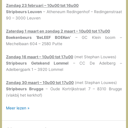
Zondag 23 februari – 10u00 tot 16u00
Stripbeurs Leuven
– Atheneum Redingenhof – Redingenstraat
90 – 3000 Leuven
Zaterdag 1 maart en zondag 2 maart – 10u00 tot 17u00
Boekenbeurs ‘BeLEEF BOEKen’
– GC Klein boom –
Mechelbaan 604 – 2580 Putte
Zondag 16 maart – 10u00 tot 17u00
(met Stephan Louwes)
Stripbeurs Getekend Lommel
– CC De Adelberg –
Adelbergpark 1 – 3920 Lommel
Zondag 30 maart – 10u00 tot 17u00
(met Stephan Louwes)
Stripbeurs Brugge
– Oude Kortrijkstraat 7 – 8310 Brugge
(vlakbij het kerkhof)
Signeersessies
Meer lezen »
voorjaar
2025