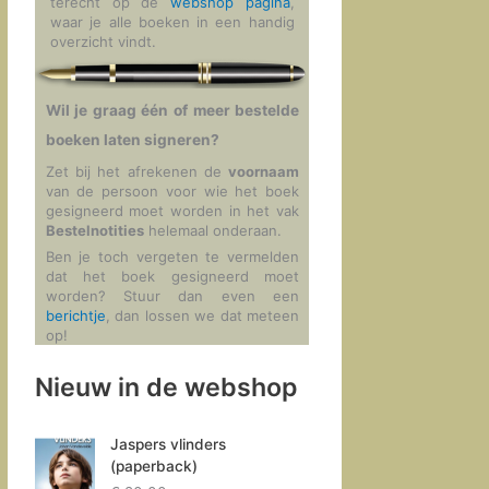
terecht op de
webshop pagina
,
waar je alle boeken in een handig
overzicht vindt.
Wil je graag één of meer bestelde
boeken laten signeren?
Zet bij het afrekenen de
voornaam
van de persoon voor wie het boek
gesigneerd moet worden in het vak
Bestelnotities
helemaal onderaan.
Ben je toch vergeten te vermelden
dat het boek gesigneerd moet
worden? Stuur dan even een
berichtje
, dan lossen we dat meteen
op!
Nieuw in de webshop
Jaspers vlinders
(paperback)