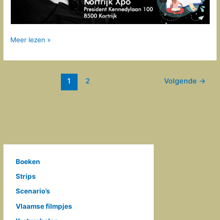
Boektopia
Meer lezen »
Kortrijk
1
2
Volgende
→
Boeken
Strips
Scenario’s
Vlaamse filmpjes