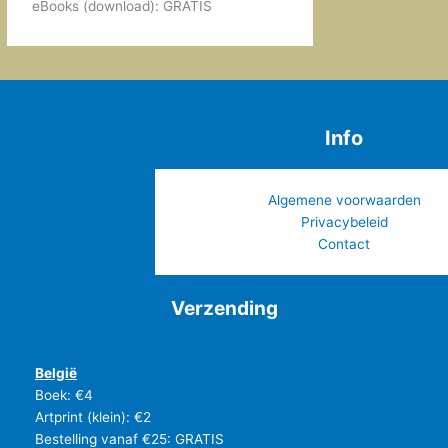
€
,
eBooks (download): GRATIS
5
1
0
9
.
,
9
5
Info
.
Algemene voorwaarden
Privacybeleid
Contact
Verzending
België
Boek: €4
Artprint (klein): €2
Bestelling vanaf €25: GRATIS