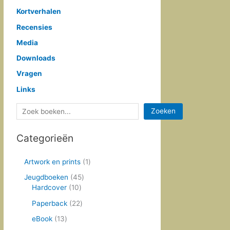
Kortverhalen
Recensies
Media
Downloads
Vragen
Links
Z
Zoeken
o
Categorieën
e
k
1
Artwork en prints
1
e
p
4
Jeugdboeken
45
n
r
1
5
Hardcover
10
o
0
p
d
2
Paperback
22
p
r
u
2
r
o
1
eBook
13
c
p
o
d
3