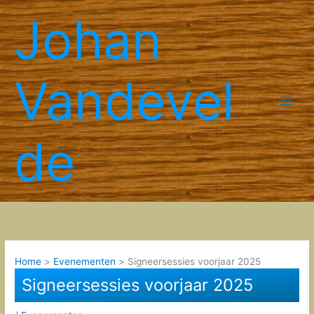
Spring
Johan
naar
de
inhoud
Vandevel
de
Home
Evenementen
Signeersessies voorjaar 2025
Signeersessies voorjaar 2025