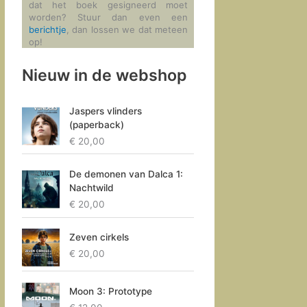
dat het boek gesigneerd moet
worden? Stuur dan even een
berichtje
, dan lossen we dat meteen
op!
Nieuw in de webshop
Jaspers vlinders
(paperback)
€
20,00
De demonen van Dalca 1:
Nachtwild
€
20,00
Zeven cirkels
€
20,00
Moon 3: Prototype