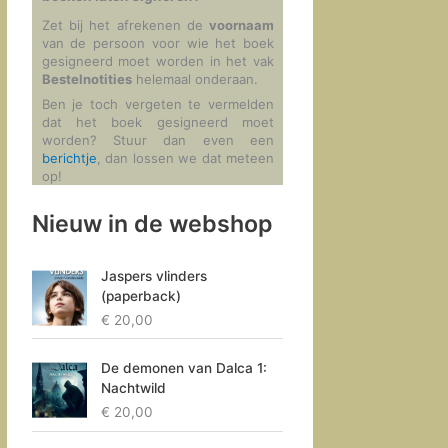
Zet bij het afrekenen de
voornaam
van de persoon voor wie het boek
gesigneerd moet worden in het vak
Bestelnotities
helemaal onderaan.
Ben je toch vergeten te vermelden
dat het boek gesigneerd moet
worden? Stuur dan even een
berichtje
, dan lossen we dat meteen
op!
Nieuw in de webshop
Jaspers vlinders
(paperback)
€
20,00
De demonen van Dalca 1:
Nachtwild
€
20,00