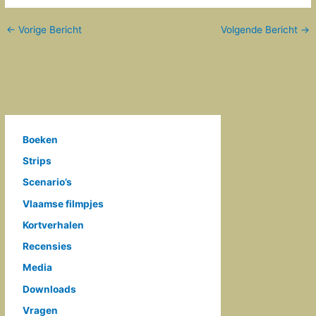
←
Vorige Bericht
Volgende Bericht
→
Boeken
Strips
Scenario’s
Vlaamse filmpjes
Kortverhalen
Recensies
Media
Downloads
Vragen