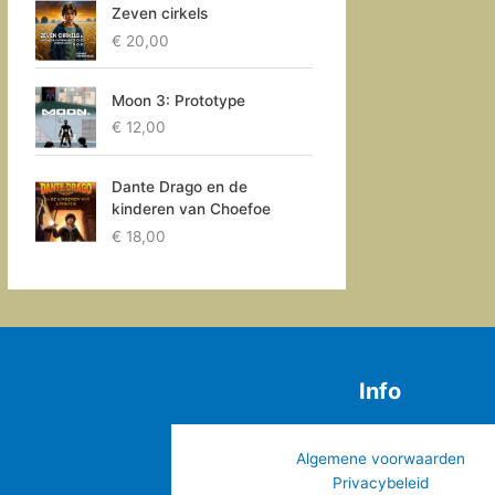
Zeven cirkels
€
20,00
Moon 3: Prototype
€
12,00
Dante Drago en de
kinderen van Choefoe
€
18,00
Info
Algemene voorwaarden
Privacybeleid