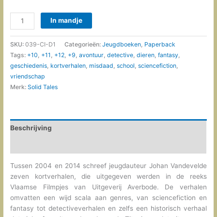
Zeven
In mandje
cirkels
aantal
SKU:
039-CI-D1
Categorieën:
Jeugdboeken
,
Paperback
Tags:
+10
,
+11
,
+12
,
+9
,
avontuur
,
detective
,
dieren
,
fantasy
,
geschiedenis
,
kortverhalen
,
misdaad
,
school
,
sciencefiction
,
vriendschap
Merk:
Solid Tales
Beschrijving
Bijkomende informatie
Tussen 2004 en 2014 schreef jeugdauteur Johan Vandevelde
zeven kortverhalen, die uitgegeven werden in de reeks
Vlaamse Filmpjes van Uitgeverij Averbode. De verhalen
omvatten een wijd scala aan genres, van sciencefiction en
fantasy tot detectiveverhalen en zelfs een historisch verhaal