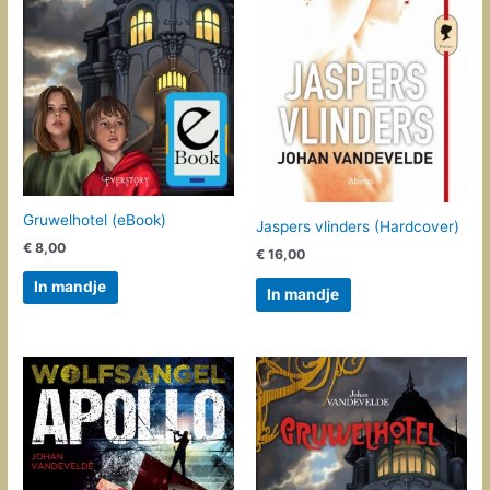
Gruwelhotel (eBook)
Jaspers vlinders (Hardcover)
€
8,00
€
16,00
In mandje
In mandje