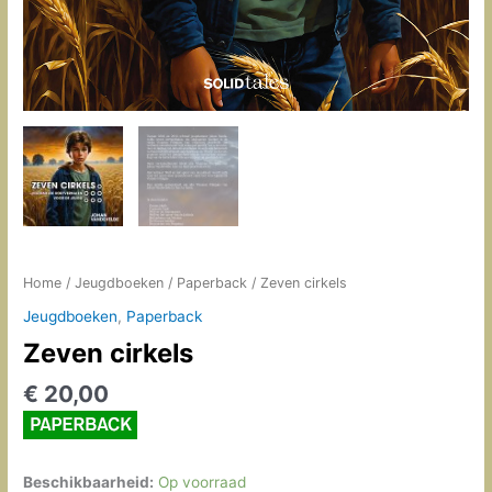
Home
/
Jeugdboeken
/
Paperback
/ Zeven cirkels
Jeugdboeken
,
Paperback
Zeven cirkels
€
20,00
Beschikbaarheid:
Op voorraad