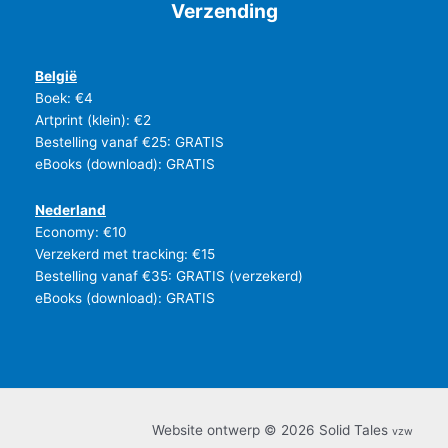
5
Verzending
r
w
0
€
,
i
1
a
.
0
j
3
s
1
0
s
,
:
9
België
.
w
0
€
,
Boek: €4
a
0
9
Artprint (klein): €2
s
.
1
5
Bestelling vanaf €25: GRATIS
:
3
.
eBooks (download): GRATIS
€
,
5
Nederland
1
0
Economy: €10
9
.
,
Verzekerd met tracking: €15
9
Bestelling vanaf €35: GRATIS (verzekerd)
5
eBooks (download): GRATIS
.
Website ontwerp © 2026 Solid Tales
vzw