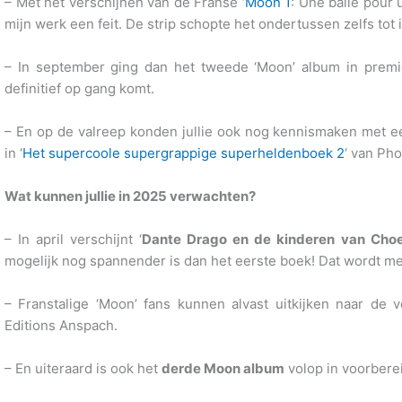
– Met het verschijnen van de Franse ‘
Moon 1
: Une balle pour 
mijn werk een feit. De strip schopte het ondertussen zelfs tot 
– In september ging dan het tweede ‘Moon’ album in premiè
definitief op gang komt.
– En op de valreep konden jullie ook nog kennismaken met een
in ‘
Het supercoole supergrappige superheldenboek 2
‘ van Ph
Wat kunnen jullie in 2025 verwachten?
– In april verschijnt ‘
Dante Drago en de kinderen van Cho
mogelijk nog spannender is dan het eerste boek! Dat wordt m
– Franstalige ‘Moon’ fans kunnen alvast uitkijken naar de ve
Editions Anspach.
– En uiteraard is ook het
derde Moon album
volop in voorbere