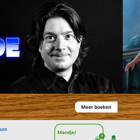
Meer boeken
rum
Mandje/