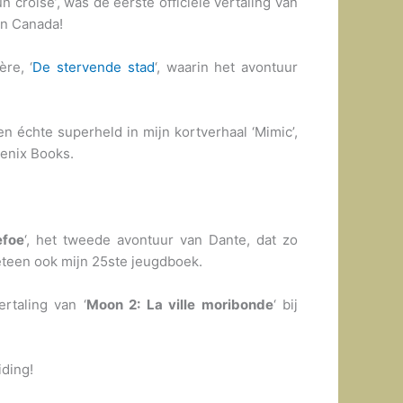
un croisé’, was de eerste officiële vertaling van
in Canada!
re, ‘
De stervende stad
‘, waarin het avontuur
 échte superheld in mijn kortverhaal ‘Mimic’,
oenix Books.
efoe
‘, het tweede avontuur van Dante, dat zo
eteen ook mijn 25ste jeugdboek.
rtaling van ‘
Moon 2: La ville moribonde
‘ bij
iding!