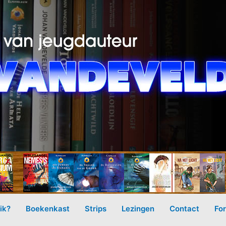
ik?
Boekenkast
Strips
Lezingen
Contact
Fo