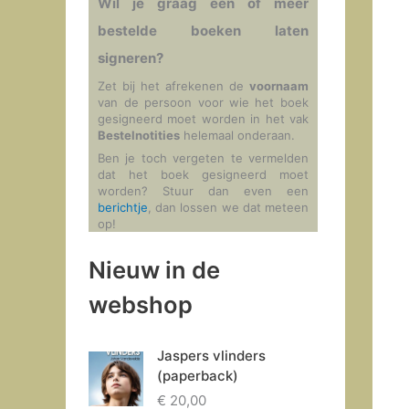
Wil je graag één of meer
bestelde boeken laten
signeren?
Zet bij het afrekenen de
voornaam
van de persoon voor wie het boek
gesigneerd moet worden in het vak
Bestelnotities
helemaal onderaan.
Ben je toch vergeten te vermelden
dat het boek gesigneerd moet
worden? Stuur dan even een
berichtje
, dan lossen we dat meteen
op!
Nieuw in de
webshop
Jaspers vlinders
(paperback)
€
20,00