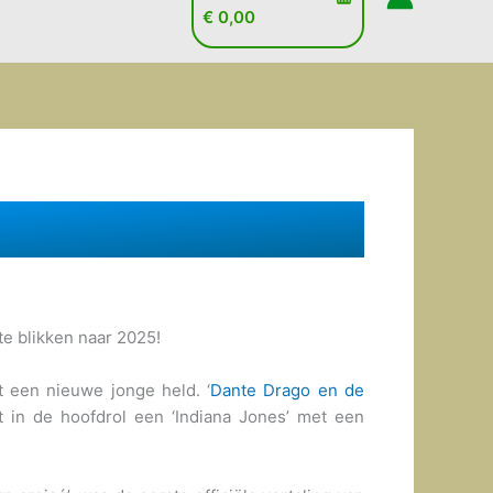
€
0,00
te blikken naar 2025!
 een nieuwe jonge held. ‘
Dante Drago en de
 in de hoofdrol een ‘Indiana Jones’ met een