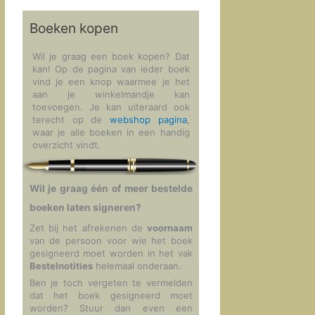
Boeken kopen
Wil je graag een boek kopen? Dat
kan! Op de pagina van ieder boek
vind je een knop waarmee je het
aan je winkelmandje kan
toevoegen. Je kan uiteraard ook
terecht op de
webshop pagina
,
waar je alle boeken in een handig
overzicht vindt.
Wil je graag één of meer bestelde
boeken laten signeren?
Zet bij het afrekenen de
voornaam
van de persoon voor wie het boek
gesigneerd moet worden in het vak
Bestelnotities
helemaal onderaan.
Ben je toch vergeten te vermelden
dat het boek gesigneerd moet
worden? Stuur dan even een