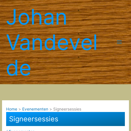
Spring
Johan
naar
de
inhoud
Vandevel
de
Home
Evenementen
Signeersessies
Signeersessies