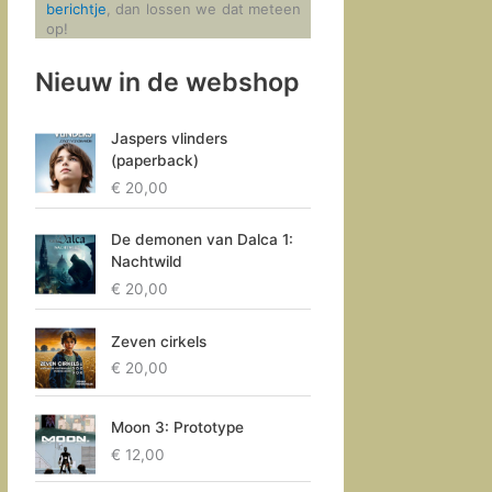
berichtje
, dan lossen we dat meteen
op!
Nieuw in de webshop
Jaspers vlinders
(paperback)
€
20,00
De demonen van Dalca 1:
Nachtwild
€
20,00
Zeven cirkels
€
20,00
Moon 3: Prototype
€
12,00