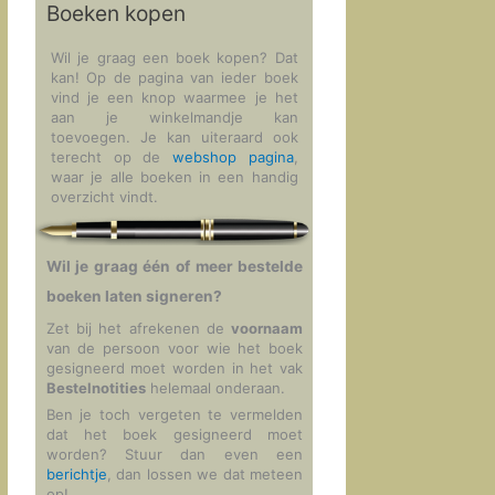
Boeken kopen
Wil je graag een boek kopen? Dat
kan! Op de pagina van ieder boek
vind je een knop waarmee je het
aan je winkelmandje kan
toevoegen. Je kan uiteraard ook
terecht op de
webshop pagina
,
waar je alle boeken in een handig
overzicht vindt.
Wil je graag één of meer bestelde
boeken laten signeren?
Zet bij het afrekenen de
voornaam
van de persoon voor wie het boek
gesigneerd moet worden in het vak
Bestelnotities
helemaal onderaan.
Ben je toch vergeten te vermelden
dat het boek gesigneerd moet
worden? Stuur dan even een
berichtje
, dan lossen we dat meteen
op!