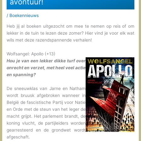
avontuur!
/
Boekennieuws
Heb jij al boeken uitgezocht om mee te nemen op reis of om
lekker in de tuin te lezen deze zomer? Hier vind je voor elk wat
wils met deze razendspannende verhalen!
Wolfsangel: Apollo (+13)
Hou je van een lekker dikke turf over
onrecht en verzet, met heel veel actie
en spanning?
De sneeuwklas van Jarne en Natham
wordt bruusk afgebroken wanneer in
België de fascistische Partij voor Natie
en Orde met de steun van het leger de
macht grijpt. Het parlement brandt, de
koning vlucht, de partijleiders worden
gearresteerd en de grondwet wordt
afgeschaft.