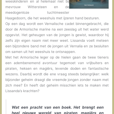
weeskinderen en al helemaal niet bij
mevrouw Wittersteen en de
meedogenloze tuchtmeester
Haagedoorn, die het weeshuis met ijzeren hand besturen.
Op een dag wordt een Vernalische cadet binnengebracht, die
door de Armorische marine na een zeeslag uit het water werd
opgevist. Het geheugen van de jongen is gewist, waardoor hij
zelfs zijn eigen naam niet meer weet. Lissanda voelt meteen
een bijzondere band met de jongen uit Vernalia en ze besluiten
om samen uit het weeshuis te ontsnappen.
Met het Armorische leger op de hielen gaan de twee tieners
een adembenemend avontuur tegemoet van vrijbuiters en
piraten, heksen en magiërs, levende doden en fantastische
wezens. Daarbij wordt die ene vraag steeds belangrijker: welk
bijzonder geheim draagt die vreemde jongen zonder naam met
zich mee? En heeft dat geheim misschien iets te maken met
Lissanda’s krachten?
Wat een pracht van een boek. Het brengt een
heel nieuwe wereld van piraten, magiërs en