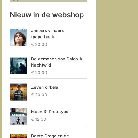
Nieuw in de webshop
Jaspers vlinders
(paperback)
€
20,00
De demonen van Dalca 1:
Nachtwild
€
20,00
Zeven cirkels
€
20,00
Moon 3: Prototype
€
12,00
Dante Drago en de