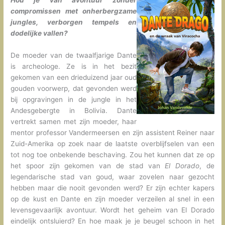
Hou je van avontuur zonder
compromissen met onherbergzame
jungles, verborgen tempels en
dodelijke vallen?
De moeder van de twaalfjarige Dante
is archeologe. Ze is in het bezit
gekomen van een drieduizend jaar oud
gouden voorwerp, dat gevonden werd
bij opgravingen in de jungle in het
Andesgebergte in Bolivia. Dante
vertrekt samen met zijn moeder, haar
mentor professor Vandermeersen en zijn assistent Reiner naar
Zuid-Amerika op zoek naar de laatste overblijfselen van een
tot nog toe onbekende beschaving. Zou het kunnen dat ze op
het spoor zijn gekomen van de stad van
El Dorado
, de
legendarische stad van goud, waar zovelen naar gezocht
hebben maar die nooit gevonden werd? Er zijn echter kapers
op de kust en Dante en zijn moeder verzeilen al snel in een
levensgevaarlijk avontuur. Wordt het geheim van El Dorado
eindelijk ontsluierd? En hoe maak je je beugel schoon in het