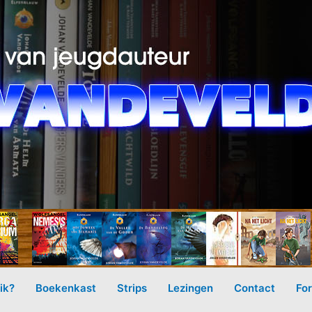
ik?
Boekenkast
Strips
Lezingen
Contact
Fo