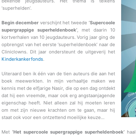
bekende jeugdauteurs. Het thema is telkens
‘superhelden’.
Begin december
verschijnt het tweede
‘Supercoole
supergrappige superheldenboek’
, met daarin 10
kortverhalen van 10 jeugdauteurs. Vorig jaar ging de
opbrengst van het eerste ‘superheldenboek’ naar de
Cliniclowns. Dit jaar ondersteunt de uitgeverij het
Kinderkankerfonds
.
Uiteraard ben ik één van de tien auteurs die aan het
boek meewerkten. In mijn verhaaltje maken we
kennis met de elfjarige Nasir, die op een dag ontdekt
dat hij een vreemde, maar ook erg angstaanjagende
eigenschap heeft. Niet alleen zal hij moeten leren
om met zijn nieuwe krachten om te gaan, maar hij
staat ook voor een ontzettend moeilijke keuze…
Met
‘Het supercoole supergrappige superheldenboek’
haal