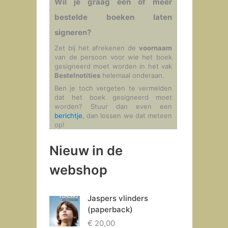
Wil je graag één of meer
bestelde boeken laten
signeren?
Zet bij het afrekenen de
voornaam
van de persoon voor wie het boek
gesigneerd moet worden in het vak
Bestelnotities
helemaal onderaan.
Ben je toch vergeten te vermelden
dat het boek gesigneerd moet
worden? Stuur dan even een
berichtje
, dan lossen we dat meteen
op!
Nieuw in de
webshop
Jaspers vlinders
(paperback)
€
20,00