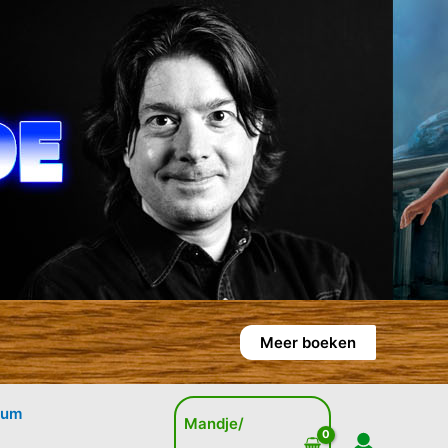
Meer boeken
rum
Mandje/