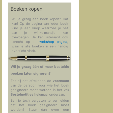
Boeken kopen
Wil je graag een boek kopen? Dat
kan! Op de pagina van ieder boek
vind je een knop waarmee je het
aan je winkelmandje kan
toevoegen. Je kan uiteraard ook
terecht op de
webshop pagina
,
waar je alle boeken in een handig
overzicht vindt.
Wil je graag één of meer bestelde
boeken laten signeren?
Zet bij het afrekenen de
voornaam
van de persoon voor wie het boek
gesigneerd moet worden in het vak
Bestelnotities
helemaal onderaan.
Ben je toch vergeten te vermelden
dat het boek gesigneerd moet
worden? Stuur dan even een