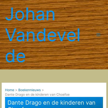
Spring
Johan
naar
de
inhoud
Vandevel
de
Home
Boekennieuws
Dante Drago en de kinderen van Choefoe
Dante Drago en de kinderen van