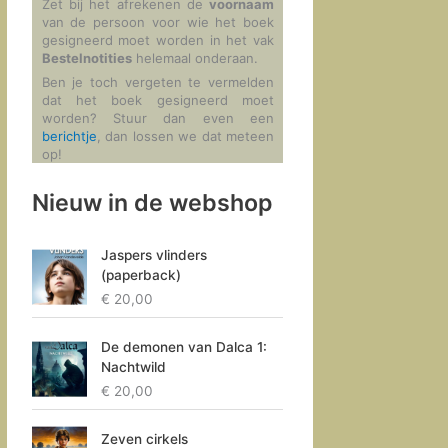
Zet bij het afrekenen de
voornaam
van de persoon voor wie het boek
gesigneerd moet worden in het vak
Bestelnotities
helemaal onderaan.
Ben je toch vergeten te vermelden
dat het boek gesigneerd moet
worden? Stuur dan even een
berichtje
, dan lossen we dat meteen
op!
Nieuw in de webshop
Jaspers vlinders
(paperback)
€
20,00
De demonen van Dalca 1:
Nachtwild
€
20,00
Zeven cirkels