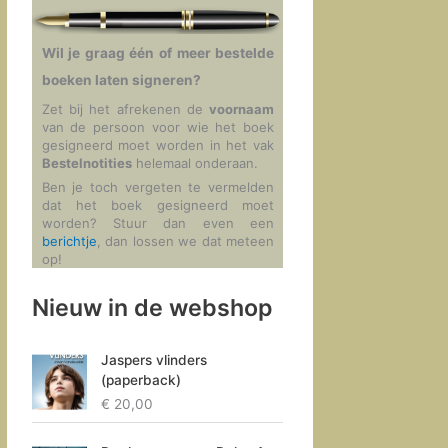
Wil je graag één of meer bestelde
boeken laten signeren?
Zet bij het afrekenen de
voornaam
van de persoon voor wie het boek
gesigneerd moet worden in het vak
Bestelnotities
helemaal onderaan.
Ben je toch vergeten te vermelden
dat het boek gesigneerd moet
worden? Stuur dan even een
berichtje
, dan lossen we dat meteen
op!
Nieuw in de webshop
Jaspers vlinders
(paperback)
€
20,00