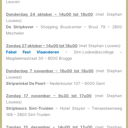
Leuven
Donderdag 24 oktober – 14u00 tot 18u00
(met Stephan
Louwes)
De Stripkever
– Shopping Bruulcenter – Bruul 79 – 2800
Mechelen
Zondag 27 oktobe
r – 14u00 tot 18u00
(met Stephan Louwes)
Fabel Fest Vlaanderen
– Sint-Lodewijkscollege –
Magdalenastraat 30 – 8000 Brugge
Donderdag 7 november – 16u00 tot 18u00
(met Stephan
Louwes)
Stripwinkel De Poort
– Nederkouter 137 – 9000 Gent
Zondag 17 november – 9u30 tot 17u00
(met Stephan
Louwes)
Stripbeurs Sint-Truiden
– Hotel Stayen – Tiensesteenweg
168 – 3800 Sint-Truiden
Zondag 15 december – 14u00 tot 17u00
(met Stephan