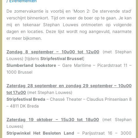
/
Evenementen
De zomervakantie is voorbij en ‘Moon 2: De stervende stad’
verschijnt binnenkort. Tijd om weer de boer op te gaan. Je kan
mij en tekenaar Stephan Louwes ontmoeten op volgende
dagen en locaties. Deze lijst wordt nog aangevuld, naarmate
er meer bijkomen.
Zondag 8 september – 10u00 tot 12u00
(met Stephan
Louwes) [tijdens
Stripfestival Brussel
]
Slumberland bookstore
– Gare Maritime – Picardstraat 11 –
1000 Brussel
Zaterdag 28 september en zondag 29 september – 10u00
tot 17u00
(met Stephan Louwes)
Stripfestival Breda
– Chassé Theater – Claudius Prinsenlaan 8
– 4811 DK Breda
Zaterdag 19 oktober – 15u30 tot 18u00
(met Stephan
Louwes)
Stripwinkel Het Besloten Land
– Parijsstraat 16 – 3000