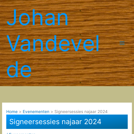
Spring
Johan
naar
de
inhoud
Vandevel
de
Home
Evenementen
Signeersessies najaar 2024
Signeersessies najaar 2024