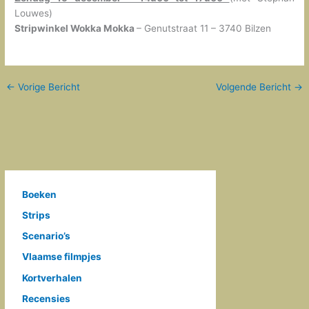
Louwes)
Stripwinkel Wokka Mokka
– Genutstraat 11 – 3740 Bilzen
←
Vorige Bericht
Volgende Bericht
→
Boeken
Strips
Scenario’s
Vlaamse filmpjes
Kortverhalen
Recensies