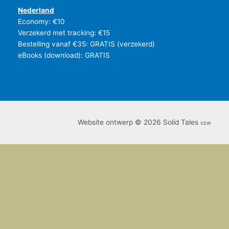
Nederland
Economy: €10
Verzekerd met tracking: €15
Bestelling vanaf €35: GRATIS (verzekerd)
eBooks (download): GRATIS
Website ontwerp © 2026 Solid Tales
vzw