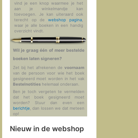
vind je een knop waarmee je het
aan je winkelmandje kan
toevoegen. Je kan uiteraard ook
terecht op de
webshop pagina
,
waar je alle boeken in een handig
overzicht vindt.
Wil je graag één of meer bestelde
boeken laten signeren?
Zet bij het afrekenen de
voornaam
van de persoon voor wie het boek
gesigneerd moet worden in het vak
Bestelnotities
helemaal onderaan.
Ben je toch vergeten te vermelden
dat het boek gesigneerd moet
worden? Stuur dan even een
berichtje
, dan lossen we dat meteen
op!
Nieuw in de webshop