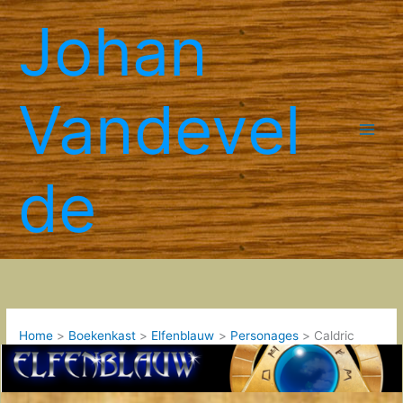
Spring
Johan
naar
de
inhoud
Vandevel
de
Home
Boekenkast
Elfenblauw
Personages
Caldric