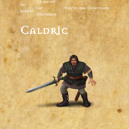
De wereld
De
van
Kaartenzaal
Downloads
boeken
Elfenblauw