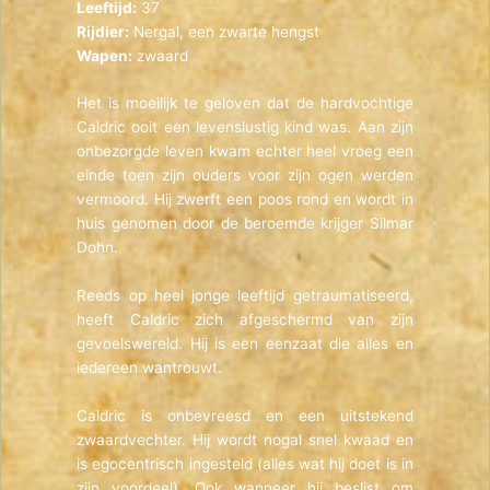
Leeftijd:
37
Rijdier:
Nergal, een zwarte hengst
Wapen:
zwaard
Het is moeilijk te geloven dat de hardvochtige
Caldric ooit een levenslustig kind was. Aan zijn
onbezorgde leven kwam echter heel vroeg een
einde toen zijn ouders voor zijn ogen werden
vermoord. Hij zwerft een poos rond en wordt in
huis genomen door de beroemde krijger Silmar
Dohn.
Reeds op heel jonge leeftijd getraumatiseerd,
heeft Caldric zich afgeschermd van zijn
gevoelswereld. Hij is een eenzaat die alles en
iedereen wantrouwt.
Caldric is onbevreesd en een uitstekend
zwaardvechter. Hij wordt nogal snel kwaad en
is egocentrisch ingesteld (alles wat hij doet is in
zijn voordeel). Ook wanneer hij beslist om