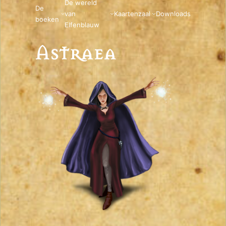
De wereld
De
van
Kaartenzaal
Downloads
boeken
Elfenblauw