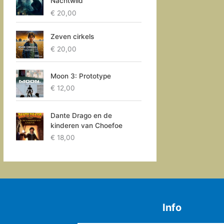
Nachtwild
€
20,00
Zeven cirkels
€
20,00
Moon 3: Prototype
€
12,00
Dante Drago en de
kinderen van Choefoe
€
18,00
Info