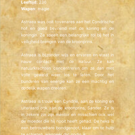
Leeftijd:
236
Wapen:
magie
Astraea was ooit tovenares aan het Cyndrische
hof en goed bevriend met de koning en de
koningin. Ze speelt een belangrijke rol bij het in
veiligheid brengen van de kroonprins.
Astraea is bijzonder wijs en ervaren en staat in
nauw contact met de natuur. Ze kan
natuurkrachten concentreren om ze dan met
volle geweld weer los te laten. Door het
bundelen van energie kan ze een machtig en
dodelijk wapen creëren.
Astraea is trouw aan Cyndrië, aan de koning en
uiteraard ook aan de kroonprins, Sander. Ze is
in zekere zin zijn mentor en misschien ook wel
de moeder die hij nooit heeft gehad. De heks is
een betrouwbare bondgenoot, klaar om te hulp
te schieten, wanneer dat nodig is.