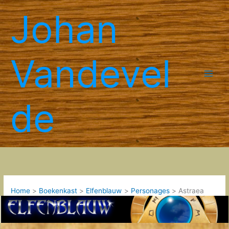
Spring
Johan
naar
de
inhoud
Vandevel
de
Home
Boekenkast
Elfenblauw
Personages
Astraea