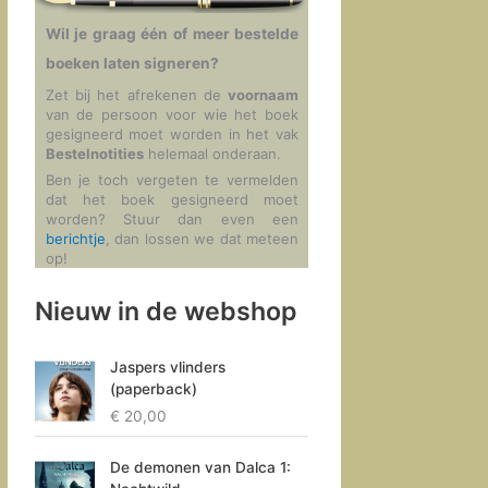
Wil je graag één of meer bestelde
boeken laten signeren?
Zet bij het afrekenen de
voornaam
van de persoon voor wie het boek
gesigneerd moet worden in het vak
Bestelnotities
helemaal onderaan.
Ben je toch vergeten te vermelden
dat het boek gesigneerd moet
worden? Stuur dan even een
berichtje
, dan lossen we dat meteen
op!
Nieuw in de webshop
Jaspers vlinders
(paperback)
€
20,00
De demonen van Dalca 1: