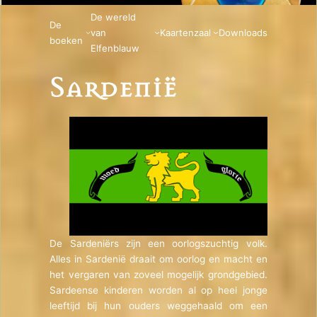
De wereld
De
van
Kaartenzaal
Downloads
boeken
Elfenblauw
De Sardeniërs zijn een oorlogszuchtig volk.
Alles in Sardenië draait om oorlog en macht en
het vergaren van zoveel mogelijk grondgebied.
Sardeense kinderen worden al op heel jonge
leeftijd bij hun ouders weggehaald om een