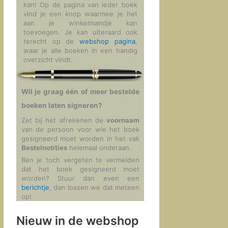
kan! Op de pagina van ieder boek
vind je een knop waarmee je het
aan je winkelmandje kan
toevoegen. Je kan uiteraard ook
terecht op de
webshop pagina
,
waar je alle boeken in een handig
overzicht vindt.
Wil je graag één of meer bestelde
boeken laten signeren?
Zet bij het afrekenen de
voornaam
van de persoon voor wie het boek
gesigneerd moet worden in het vak
Bestelnotities
helemaal onderaan.
Ben je toch vergeten te vermelden
dat het boek gesigneerd moet
worden? Stuur dan even een
berichtje
, dan lossen we dat meteen
op!
Nieuw in de webshop