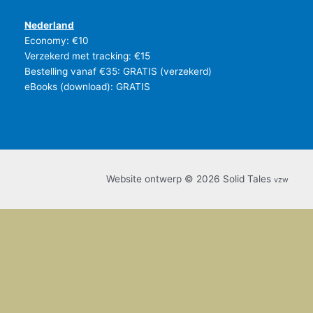
Nederland
Economy: €10
Verzekerd met tracking: €15
Bestelling vanaf €35: GRATIS (verzekerd)
eBooks (download): GRATIS
Website ontwerp © 2026 Solid Tales
vzw