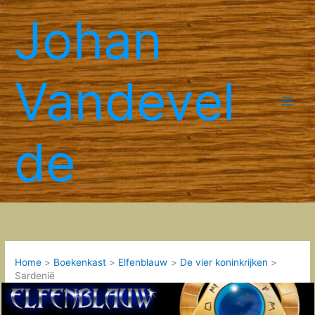
Spring
Johan
naar
de
inhoud
Vandevel
de
Home
Boekenkast
Elfenblauw
De vier koninkrijken
Sardenië