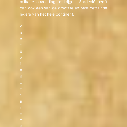
militaire opvoeding te krijgen. Sardenië heeft
dan ook een van de grootste en best getrainde
legers van het hele continent.
A
a
n
g
e
z
i
e
n
d
e
S
a
r
d
e
n