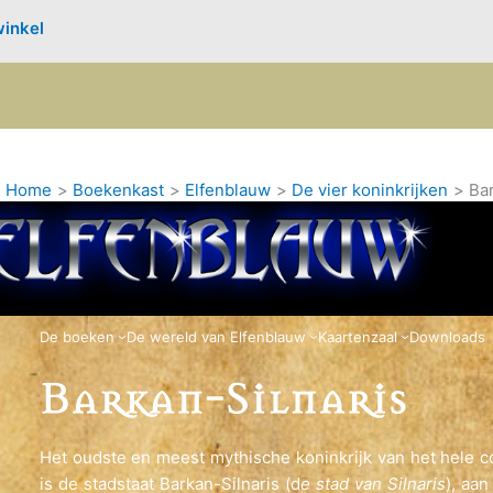
inkel
Home
Boekenkast
Elfenblauw
De vier koninkrijken
Bar
De boeken
De wereld van Elfenblauw
Kaartenzaal
Downloads
Het oudste en meest mythische koninkrijk van het hele c
is de stadstaat Barkan-Silnaris (d
e stad van Silnaris
), aan