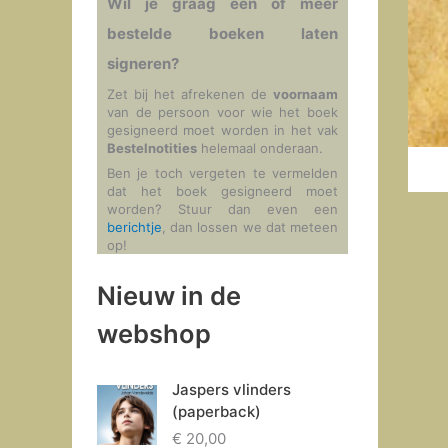
Wil je graag één of meer
bestelde boeken laten
signeren?
Zet bij het afrekenen de
voornaam
van de persoon voor wie het boek
gesigneerd moet worden in het vak
Bestelnotities
helemaal onderaan.
Ben je toch vergeten te vermelden
dat het boek gesigneerd moet
worden? Stuur dan even een
berichtje
, dan lossen we dat meteen
op!
Nieuw in de
webshop
Jaspers vlinders
(paperback)
€
20,00