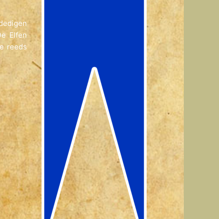
rdedigen
De Elfen
ie reeds