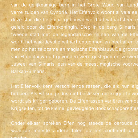
van de gelijknamige berg in het Grote Woud van Lund,
verre zuiden van Cyndrië. Het Elfenvolk woont al vele e
deze stad die helemaal gebouwd werd uit withartsteen 
geleid door de Elfenkoningin. Diep in de berg Silnaris 
tweede stad met de legendarische mijnen van de Elfe
wordt het waardevolle withart ontgonnen en heel af en t
men op het zeldzame en magische Elfenblauw. De groots
van Elfenblauw ooit gevonden werd geslepen en verwerk
Juweel van Silnaris, een van de meest magische voorw
Barkan-Silnaris.
Het Elfenvolk kent verschillende rassen, die elk hun ei
hebben. Als Elf kun je dus niet beslissen om krijger te wo
wordt als krijger geboren. De Elfenrassen variëren van d
Krijgselfen, tot de kleine, gevleugelde Boodschapperelfjes
Onder elkaar spreken Elfen nog steeds de oeroude Elf
waar de meeste andere talen op het continent uit a
werden.