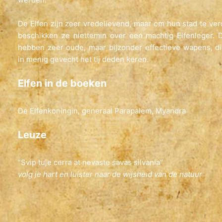
De Elfen zijn zeer vredelievend, maar om hun stad te ve
beschikken ze niettemin over een machtig Elfenleger. 
hebben zeer oude, maar bijzonder effectieve wapens, d
in menig gevecht het tij deden keren.
Elfen in de boeken
De Elfenkoningin, generaal Parapalem, Myandra
Leuze
“Svip tuje cerra at nevaste savas silvania”
volg je hart en luister naar de wijsheid van de natuur