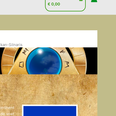
€
0,00
kan-Silnaris
ontinent
 de voet