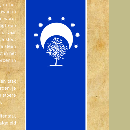
 in het
euwen in
en wordt
ligt een
n. Daar
oe stoot
te steen
t in het
erpen in
gen taak
rden, je
e stoere
.
entaal,
fgeleid