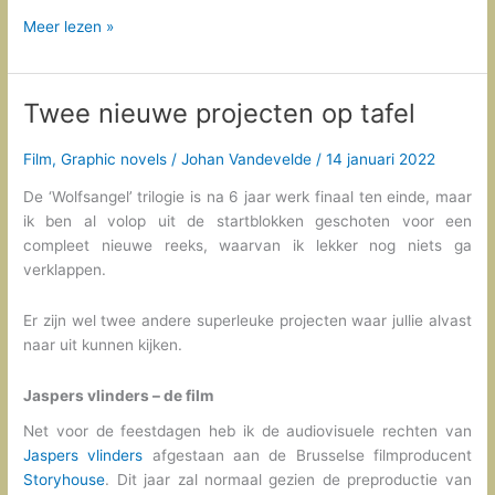
Maak
Meer lezen »
kennis
met
de
Twee nieuwe projecten op tafel
producent
die
Film
,
Graphic novels
/
Johan Vandevelde
/
14 januari 2022
‘Jaspers
vlinders’
De ‘Wolfsangel’ trilogie is na 6 jaar werk finaal ten einde, maar
gaat
ik ben al volop uit de startblokken geschoten voor een
verfilmen
compleet nieuwe reeks, waarvan ik lekker nog niets ga
verklappen.
Er zijn wel twee andere superleuke projecten waar jullie alvast
naar uit kunnen kijken.
Jaspers vlinders – de film
Net voor de feestdagen heb ik de audiovisuele rechten van
Jaspers vlinders
afgestaan aan de Brusselse filmproducent
Storyhouse
. Dit jaar zal normaal gezien de preproductie van