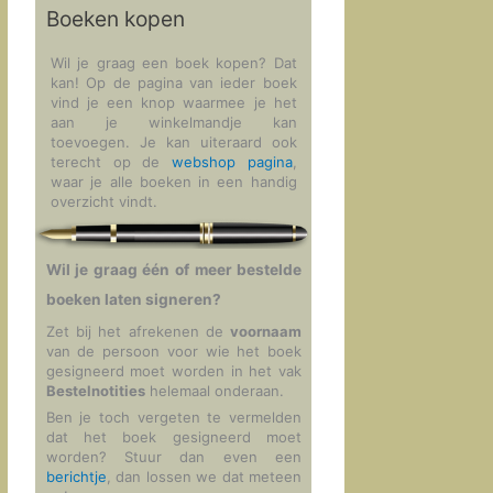
Boeken kopen
Wil je graag een boek kopen? Dat
kan! Op de pagina van ieder boek
vind je een knop waarmee je het
aan je winkelmandje kan
toevoegen. Je kan uiteraard ook
terecht op de
webshop pagina
,
waar je alle boeken in een handig
overzicht vindt.
Wil je graag één of meer bestelde
boeken laten signeren?
Zet bij het afrekenen de
voornaam
van de persoon voor wie het boek
gesigneerd moet worden in het vak
Bestelnotities
helemaal onderaan.
Ben je toch vergeten te vermelden
dat het boek gesigneerd moet
worden? Stuur dan even een
berichtje
, dan lossen we dat meteen