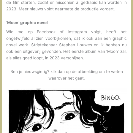
de film starten, zodat er misschien al gedraaid kan worden in
2023. Meer nieuws volgt naarmate de productie vordert.
‘Moon’ graphic novel
Wie me op Facebook of Instagram volgt, heeft het
ongetwijfeld al zien voorbijkomen, dat ik ook aan een graphic
novel werk. Striptekenaar Stephan Louwes en ik hebben nu
ook een uitgeverij gevonden. Het eerste album van ‘Moon’ zal,
als alles goed loopt, in 2023 verschijnen.
Ben je nieuwsgierig? klik dan op de afbeelding om te weten
waarover het gaat.