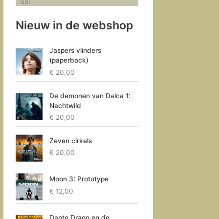
op!
Nieuw in de webshop
Jaspers vlinders
(paperback)
€
20,00
De demonen van Dalca 1:
Nachtwild
€
20,00
Zeven cirkels
€
20,00
Moon 3: Prototype
€
12,00
Dante Drago en de