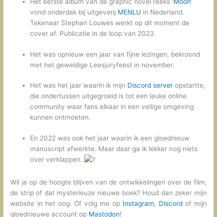
Het eerste album van de graphic novel reeks
‘Moon’
vond onderdak bij uitgeverij
MENLU
in Nederland.
Tekenaar Stephan Louwes werkt op dit moment de
cover af. Publicatie in de loop van 2023.
Het was opnieuw een jaar van fijne lezingen, bekroond
met het geweldige Leesjuryfeest in november.
Het was het jaar waarin ik mijn
Discord server
opstartte,
die ondertussen uitgegroeid is tot een leuke online
community waar fans elkaar in een veilige omgeving
kunnen ontmoeten.
En 2022 was ook het jaar waarin ik een gloednieuw
manuscript afwerkte. Maar daar ga ik lekker nog niets
over verklappen.
Wil je op de hoogte blijven van de ontwikkelingen over de film,
de strip of dat mysterieuze nieuwe boek? Houd dan zeker mijn
website in het oog. Of volg me op
Instagram
,
Discord
of mijn
gloednieuwe account op
Mastodon
!