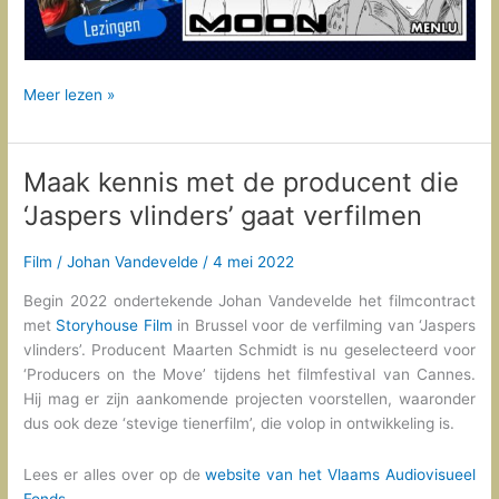
Terugblik
Meer lezen »
en
vooruitblik
Maak kennis met de producent die
‘Jaspers vlinders’ gaat verfilmen
Film
/
Johan Vandevelde
/
4 mei 2022
Begin 2022 ondertekende Johan Vandevelde het filmcontract
met
Storyhouse Film
in Brussel voor de verfilming van ‘Jaspers
vlinders’. Producent Maarten Schmidt is nu geselecteerd voor
‘Producers on the Move’ tijdens het filmfestival van Cannes.
Hij mag er zijn aankomende projecten voorstellen, waaronder
dus ook deze ‘stevige tienerfilm’, die volop in ontwikkeling is.
Lees er alles over op de
website van het Vlaams Audiovisueel
Fonds.