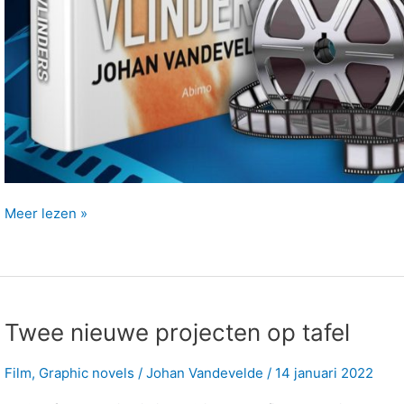
Maak
Meer lezen »
kennis
met
de
producent
die
Twee nieuwe projecten op tafel
‘Jaspers
vlinders’
Film
,
Graphic novels
/
Johan Vandevelde
/
14 januari 2022
gaat