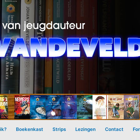
ik?
Boekenkast
Strips
Lezingen
Contact
Fo