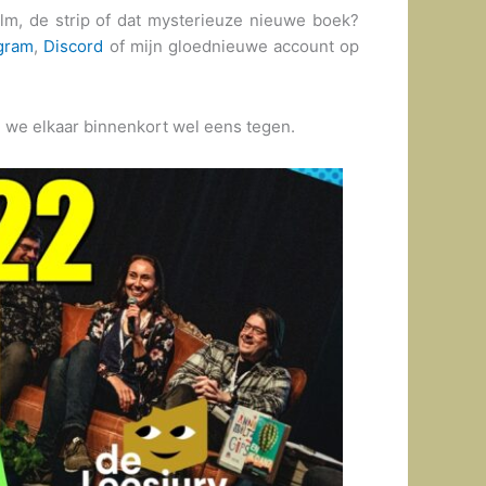
ilm, de strip of dat mysterieuze nieuwe boek?
agram
,
Discord
of mijn gloednieuwe account op
we elkaar binnenkort wel eens tegen.