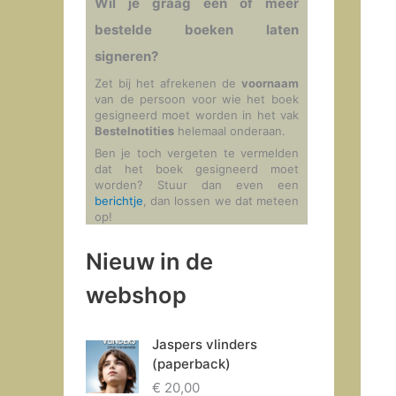
Wil je graag één of meer
bestelde boeken laten
signeren?
Zet bij het afrekenen de
voornaam
van de persoon voor wie het boek
gesigneerd moet worden in het vak
Bestelnotities
helemaal onderaan.
Ben je toch vergeten te vermelden
dat het boek gesigneerd moet
worden? Stuur dan even een
berichtje
, dan lossen we dat meteen
op!
Nieuw in de
webshop
Jaspers vlinders
(paperback)
€
20,00