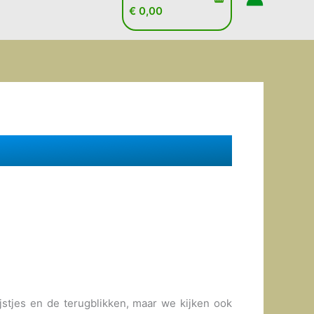
€
0,00
ijstjes en de terugblikken, maar we kijken ook