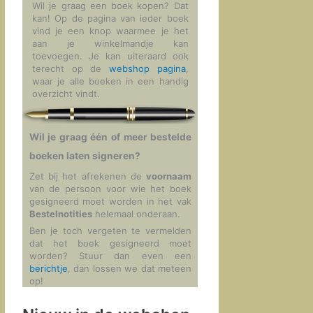
Wil je graag een boek kopen? Dat
kan! Op de pagina van ieder boek
vind je een knop waarmee je het
aan je winkelmandje kan
toevoegen. Je kan uiteraard ook
terecht op de
webshop pagina
,
waar je alle boeken in een handig
overzicht vindt.
Wil je graag één of meer bestelde
boeken laten signeren?
Zet bij het afrekenen de
voornaam
van de persoon voor wie het boek
gesigneerd moet worden in het vak
Bestelnotities
helemaal onderaan.
Ben je toch vergeten te vermelden
dat het boek gesigneerd moet
worden? Stuur dan even een
berichtje
, dan lossen we dat meteen
op!