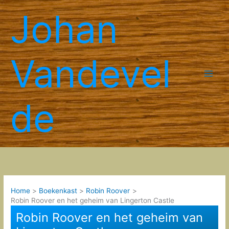
Spring
Johan
naar
de
inhoud
Vandevel
de
Home
Boekenkast
Robin Roover
Robin Roover en het geheim van Lingerton Castle
Robin Roover en het geheim van