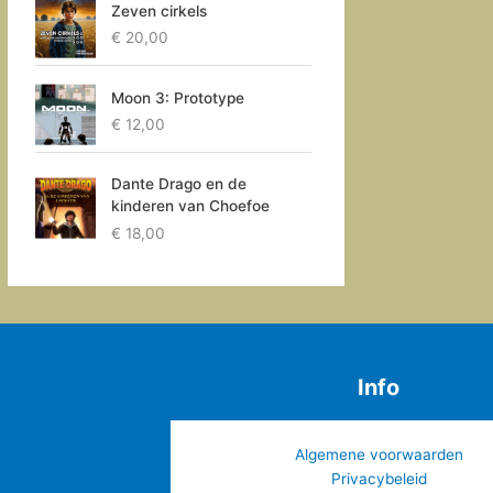
Zeven cirkels
€
20,00
Moon 3: Prototype
€
12,00
Dante Drago en de
kinderen van Choefoe
€
18,00
Info
Algemene voorwaarden
Privacybeleid