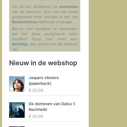
Zet bij het afrekenen de
voornaam
van de persoon voor wie het boek
gesigneerd moet worden in het vak
Bestelnotities
helemaal onderaan.
Ben je toch vergeten te vermelden
dat het boek gesigneerd moet
worden? Stuur dan even een
berichtje
, dan lossen we dat meteen
op!
Nieuw in de webshop
Jaspers vlinders
(paperback)
€
20,00
De demonen van Dalca 1:
Nachtwild
€
20,00