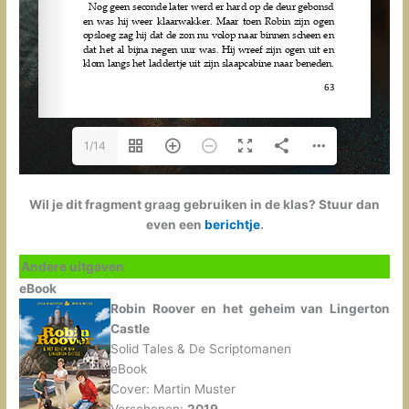
1/14
Wil je dit fragment graag gebruiken in de klas? Stuur dan
even een
berichtje
.
Andere uitgaven
eB
ook
Robin Roover en het geheim van Lingerton
Castle
Solid Tales & De Scriptomanen
eBook
Cover: Martin Muster
Verschenen:
2019