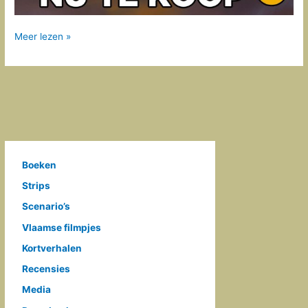
Zeven
Meer lezen »
cirkels
Boeken
Strips
Scenario’s
Vlaamse filmpjes
Kortverhalen
Recensies
Media