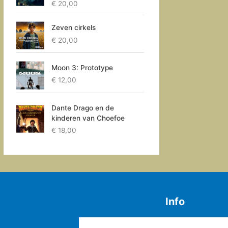
€
20,00
Zeven cirkels
€
20,00
Moon 3: Prototype
€
12,00
Dante Drago en de
kinderen van Choefoe
€
18,00
Info