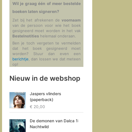
Wil je graag één of meer bestelde
boeken laten signeren?
Zet bij het afrekenen de
voornaam
van de persoon voor wie het boek
gesigneerd moet worden in het vak
Bestelnotities
helemaal onderaan.
Ben je toch vergeten te vermelden
dat het boek gesigneerd moet
worden? Stuur dan even een
berichtje
, dan lossen we dat meteen
op!
Nieuw in de webshop
Jaspers vlinders
(paperback)
€
20,00
De demonen van Dalca 1:
Nachtwild