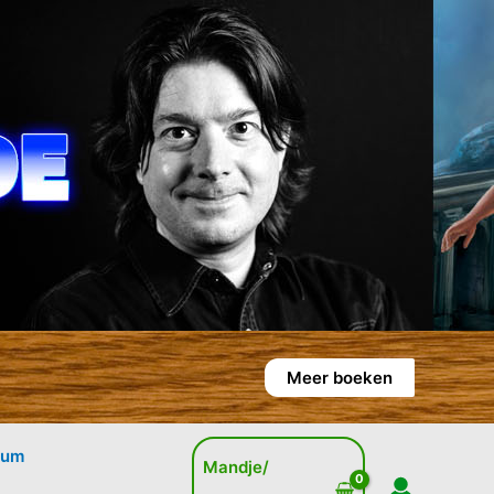
Meer boeken
rum
Mandje/