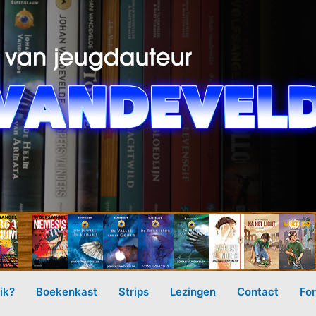
ik?
Boekenkast
Strips
Lezingen
Contact
Fo