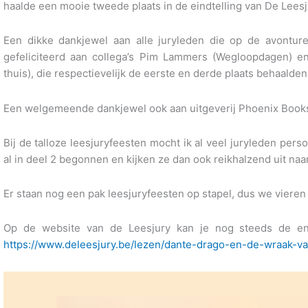
haalde een mooie tweede plaats in de eindtelling van De Leesj
Een dikke dankjewel aan alle juryleden die op de avontu
gefeliciteerd aan collega’s Pim Lammers (Wegloopdagen)
thuis), die respectievelijk de eerste en derde plaats behaalden
Een welgemeende dankjewel ook aan uitgeverij Phoenix Books,
Bij de talloze leesjuryfeesten mocht ik al veel juryleden per
al in deel 2 begonnen en kijken ze dan ook reikhalzend uit naar
Er staan nog een pak leesjuryfeesten op stapel, dus we viere
Op de website van de Leesjury kan je nog steeds de ent
https://www.deleesjury.be/lezen/dante-drago-en-de-wraak-va