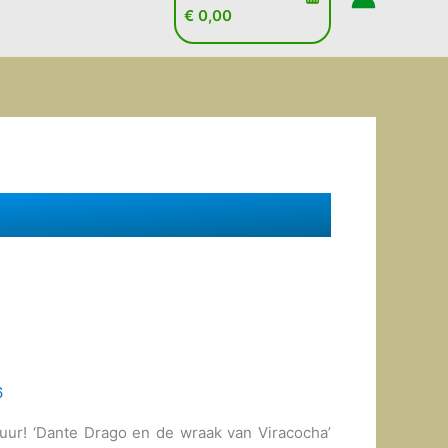
€
0,00
6
ur! ‘Dante Drago en de wraak van Viracocha’