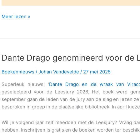
Tweede
Meer lezen »
plaats
voor
Dante
Drago!
Dante Drago genomineerd voor de L
Boekennieuws
/
Johan Vandevelde
/
27 mei 2025
Superleuk nieuws! ‘
Dante Drago en de wraak van Virac
geselecteerd voor de Leesjury 2026. Het boek werd geno
september gaan de leden van de jury aan de slag en lezen 
besproken in groep in de plaatselijke bibliotheek. In april kiez
Wil je volgend jaar zelf meedoen met de Leesjury? Vraag dan 
hebben. Inschrijven is gratis en de boeken worden ter beschik