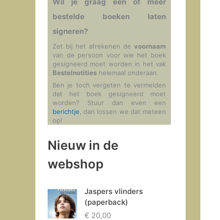
Wil je graag één of meer
bestelde boeken laten
signeren?
Zet bij het afrekenen de
voornaam
van de persoon voor wie het boek
gesigneerd moet worden in het vak
Bestelnotities
helemaal onderaan.
Ben je toch vergeten te vermelden
dat het boek gesigneerd moet
worden? Stuur dan even een
berichtje
, dan lossen we dat meteen
op!
Nieuw in de
webshop
Jaspers vlinders
(paperback)
€
20,00