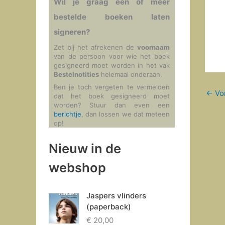
Wil je graag één of meer
bestelde boeken laten
signeren?
Zet bij het afrekenen de
voornaam
van de persoon voor wie het boek
gesigneerd moet worden in het vak
Bestelnotities
helemaal onderaan.
Ben je toch vergeten te vermelden
←
Vor
dat het boek gesigneerd moet
worden? Stuur dan even een
berichtje
, dan lossen we dat meteen
op!
Nieuw in de
webshop
Jaspers vlinders
(paperback)
€
20,00