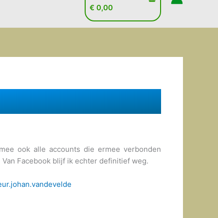
€
0,00
rmee ook alle accounts die ermee verbonden
an Facebook blijf ik echter definitief weg.
ur.johan.vandevelde