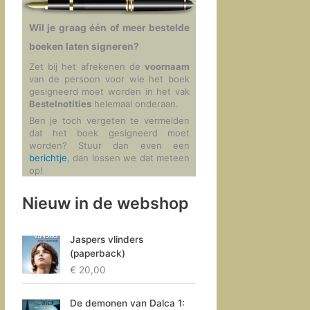
Wil je graag één of meer bestelde
boeken laten signeren?
Zet bij het afrekenen de
voornaam
van de persoon voor wie het boek
gesigneerd moet worden in het vak
Bestelnotities
helemaal onderaan.
Ben je toch vergeten te vermelden
dat het boek gesigneerd moet
worden? Stuur dan even een
berichtje
, dan lossen we dat meteen
op!
Nieuw in de webshop
Jaspers vlinders
(paperback)
€
20,00
De demonen van Dalca 1: