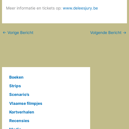
Meer informatie en tickets op:
www.deleesjury.be
←
Vorige Bericht
Volgende Bericht
→
Boeken
Strips
Scenario’s
Vlaamse filmpjes
Kortverhalen
Recensies