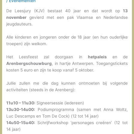
/
Evenementen
De Leesjury (KJV) bestaat 40 jaar en dat wordt op
13
november
gevierd met een pak Vlaamse en Nederlandse
jeugdauteurs.
Alle kinderen en jongeren onder de 18 jaar (en hun ouderlijke
troepen) zijn welkom.
Het Leesfeest zal doorgaan in
hetpaleis
en de
Arenbergschouwburg
, in hartje Antwerpen. Toegangstickets
kosten 5 euro en zijn te koop vanaf 5 oktober.
Jullie zullen me die dag kunnen ontmoeten bij volgende
activiteiten (steeds in de Arenberg):
11u10 – 11u30:
Signeersessie (iedereen)
13u30-14u00:
Podiumprogramma (samen met Anna Woltz,
Luc Descamps en Tom De Cock) (12 tot 14 jaar)
14u50-15u40:
Schrijfworkshop ‘personages creëren’ (12 tot
14 jaar)