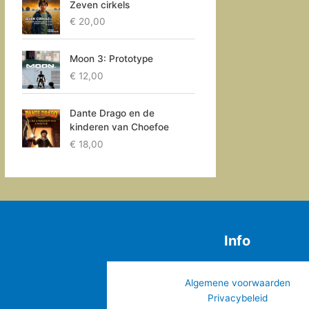
Zeven cirkels
€
20,00
Moon 3: Prototype
€
12,00
Dante Drago en de
kinderen van Choefoe
€
18,00
Info
Algemene voorwaarden
Privacybeleid