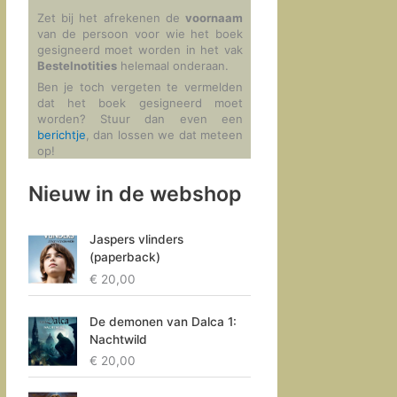
Zet bij het afrekenen de
voornaam
van de persoon voor wie het boek
gesigneerd moet worden in het vak
Bestelnotities
helemaal onderaan.
Ben je toch vergeten te vermelden
dat het boek gesigneerd moet
worden? Stuur dan even een
berichtje
, dan lossen we dat meteen
op!
Nieuw in de webshop
Jaspers vlinders
(paperback)
€
20,00
De demonen van Dalca 1:
Nachtwild
€
20,00