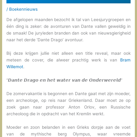
/
Boekennieuws
De afgelopen maanden bezocht ik tal van Leesjurygroepen en
één ding is zeker: de avonturen van Dante vallen geweldig in
de smaak! De juryleden branden dan ook van nieuwsgierigheid
naar het derde ‘Dante Drago’ avontuur.
Bij deze krijgen jullie niet alleen een title reveal, maar ook
meteen de cover, die alweer prachtig werk is van
Bram
Willemot
.
“𝘿𝙖𝙣𝙩𝙚 𝘿𝙧𝙖𝙜𝙤 𝙚𝙣 𝙝𝙚𝙩 𝙬𝙖𝙩𝙚𝙧 𝙫𝙖𝙣 𝙙𝙚 𝙊𝙣𝙙𝙚𝙧𝙬𝙚𝙧𝙚𝙡𝙙”
De zomervakantie is begonnen en Dante gaat met zijn moeder,
een archeologe, op reis naar Griekenland. Daar moet ze op
zoek gaan naar professor Anton Orlov, een Russische
archeoloog die in opdracht van het Kremlin werkt.
Moeder en zoon belanden in een Grieks dorpje aan de voet
van de mythische berg Olympus, waar vreemde