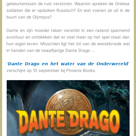
gebeurtenissen de rust verstoren. Waarom spreken de Griekse
soldaten die er opduiken Russisch? En wat voeren ze uit in de
buurt van de Olympus?
Dante en zijn moeder raken verstrikt in een razend spannend
avontuur en ontdekken dat er veel meer op het spel staat dan
hun eigen leven. Misschien ligt het lot van de wereldvrede wel
in handen van de twaalfjarige Dante Drago …
“
𝘿𝙖𝙣𝙩𝙚 𝘿𝙧𝙖𝙜𝙤 𝙚𝙣 𝙝𝙚𝙩 𝙬𝙖𝙩𝙚𝙧 𝙫𝙖𝙣 𝙙𝙚 𝙊𝙣𝙙𝙚𝙧𝙬𝙚𝙧𝙚𝙡𝙙
”
verschijnt op 10 september bij Phoenix Books.