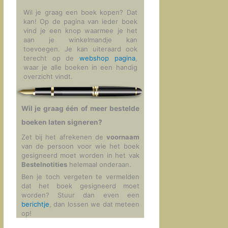
Wil je graag een boek kopen? Dat
kan! Op de pagina van ieder boek
vind je een knop waarmee je het
aan je winkelmandje kan
toevoegen. Je kan uiteraard ook
terecht op de
webshop pagina
,
waar je alle boeken in een handig
overzicht vindt.
Wil je graag één of meer bestelde
boeken laten signeren?
Zet bij het afrekenen de
voornaam
van de persoon voor wie het boek
gesigneerd moet worden in het vak
Bestelnotities
helemaal onderaan.
Ben je toch vergeten te vermelden
dat het boek gesigneerd moet
worden? Stuur dan even een
berichtje
, dan lossen we dat meteen
op!