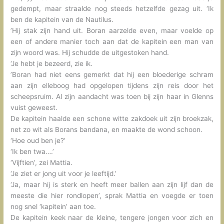
gedempt, maar straalde nog steeds hetzelfde gezag uit. ‘Ik
ben de kapitein van de Nautilus.
’Hij stak zijn hand uit. Boran aarzelde even, maar voelde op
een of andere manier toch aan dat de kapitein een man van
zijn woord was. Hij schudde de uitgestoken hand.
‘Je hebt je bezeerd, zie ik.
’Boran had niet eens gemerkt dat hij een bloederige schram
aan zijn elleboog had opgelopen tijdens zijn reis door het
scheepsruim. Al zijn aandacht was toen bij zijn haar in Glenns
vuist geweest.
De kapitein haalde een schone witte zakdoek uit zijn broekzak,
net zo wit als Borans bandana, en maakte de wond schoon.
‘Hoe oud ben je?’
‘Ik ben twa….’
‘Vijftien’, zei Mattia.
‘Je ziet er jong uit voor je leeftijd.’
‘Ja, maar hij is sterk en heeft meer ballen aan zijn lijf dan de
meeste die hier rondlopen’, sprak Mattia en voegde er toen
nog snel ‘kapitein’ aan toe.
De kapitein keek naar de kleine, tengere jongen voor zich en