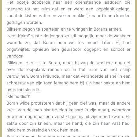
Het bootje dobberde naar een openstaande laaddeur, die
toegang tot het ruim gaf en er werd een loopplank gelegd,
zodat de kisten, vaten en zakken makkelijk naar binnen konden
gedragen worden.
Bliksem begon te spartelen en te wringen in Borans armen.
‘Nee! Kalm!’ suste de jongen zo stil mogelijk, maar de wasbeer
wurmde zo, dat Boran hem wel los moest laten. Hij had
ongetwijfeld opnieuw een geurspoor opgepikt en schoot er
vandoor.
‘Bliksem! Hier!’ siste Boran, maar hij zag de wasbeer nog net
over de loopplank rennen en in het ruim van het schip
verdwijnen. Boran kreunde, maar dat veranderde al snel in een
schreeuw van pijn toen iemand hem bij zijn haar pakte en hem
overeind sleurde.
‘Kleine dief!’
Boran wilde protesteren dat hij geen dief was, maar de andere
vuist van de man plantte zich keihard in zijn maag, waardoor
er alleen nog maar een verstikt gesnik uit zijn mond kwam. Hij
zakte door zijn knieën, maar de hand, die zijn haar vast had,
hield hem overeind en trok hem mee.
Boran strompelde achter de man aan met zijn ene hand op zijn