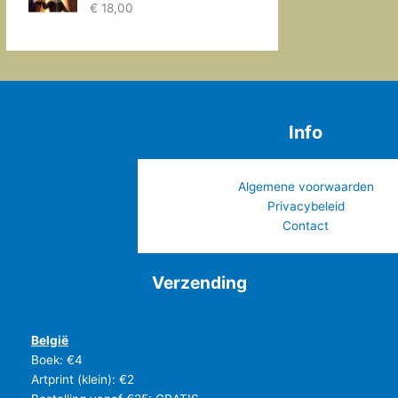
€
18,00
Info
Algemene voorwaarden
Privacybeleid
Contact
Verzending
België
Boek: €4
Artprint (klein): €2