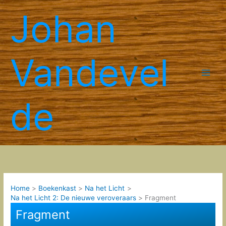
Spring
Johan
naar
de
inhoud
Vandevel
de
Home
Boekenkast
Na het Licht
Na het Licht 2: De nieuwe veroveraars
Fragment
Fragment