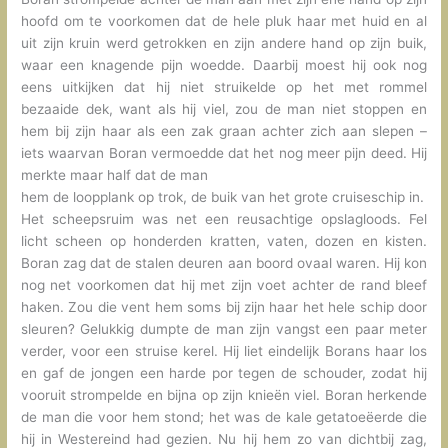
hoofd om te voorkomen dat de hele pluk haar met huid en al
uit zijn kruin werd getrokken en zijn andere hand op zijn buik,
waar een knagende pijn woedde. Daarbij moest hij ook nog
eens uitkijken dat hij niet struikelde op het met rommel
bezaaide dek, want als hij viel, zou de man niet stoppen en
hem bij zijn haar als een zak graan achter zich aan slepen –
iets waarvan Boran vermoedde dat het nog meer pijn deed. Hij
merkte maar half dat de man
hem de loopplank op trok, de buik van het grote cruiseschip in.
Het scheepsruim was net een reusachtige opslagloods. Fel
licht scheen op honderden kratten, vaten, dozen en kisten.
Boran zag dat de stalen deuren aan boord ovaal waren. Hij kon
nog net voorkomen dat hij met zijn voet achter de rand bleef
haken. Zou die vent hem soms bij zijn haar het hele schip door
sleuren? Gelukkig dumpte de man zijn vangst een paar meter
verder, voor een struise kerel. Hij liet eindelijk Borans haar los
en gaf de jongen een harde por tegen de schouder, zodat hij
vooruit strompelde en bijna op zijn knieën viel. Boran herkende
de man die voor hem stond; het was de kale getatoeëerde die
hij in Westereind had gezien. Nu hij hem zo van dichtbij zag,