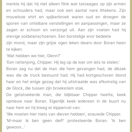
merkte hij dat hij niet alleen flink wat tatoeages op zijn armen
en schouders had, maar ook een aantal nare littekens. Zijn
mouwloze shirt en spijkerbroek waren oud en droegen de
sporen van ontelbare verstellingen en aanpassingen, maar ze
zagen er schoon en verzorgd uit. Aan zijn voeten had hij
stevige soldatenschoenen. Een borstelige snor bedekte
zijn mond, maar zijn grijze ogen leken dwars door Boran heen
te kijken.
‘Wat hebben we hier, Glenn?’
‘Een rattenjong, Chipper. Hij lag op de loer om iets te stelen.’
Boran zag nu dat de man die hem gevangen had, de dikzak
was die de truck bestuurd had. Hij had kortgeschoren blond
haar en het enige gezag dat hij uitstraalde was afkomstig van
de Glock, die tussen zijn broeksriem stak.
De getatoeëerde man, die blijkbaar Chipper heette, keek
opnieuw naar Boran. Eigenlijk keek iedereen in de buurt nu
naar hem en hij kreeg er kippenvel van.
‘We moeten hier niets van dieven hebben’, snauwde Chipper.
‘M-maar ik ben geen dief!’ protesteerde Boran. ‘Ik ben
gewoon…’