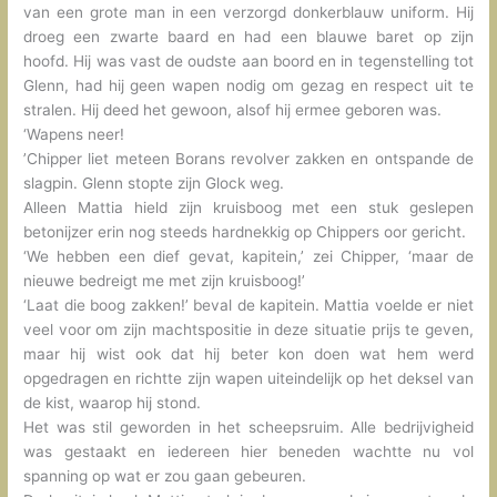
van een grote man in een verzorgd donkerblauw uniform. Hij
droeg een zwarte baard en had een blauwe baret op zijn
hoofd. Hij was vast de oudste aan boord en in tegenstelling tot
Glenn, had hij geen wapen nodig om gezag en respect uit te
stralen. Hij deed het gewoon, alsof hij ermee geboren was.
‘Wapens neer!
’Chipper liet meteen Borans revolver zakken en ontspande de
slagpin. Glenn stopte zijn Glock weg.
Alleen Mattia hield zijn kruisboog met een stuk geslepen
betonijzer erin nog steeds hardnekkig op Chippers oor gericht.
‘We hebben een dief gevat, kapitein,’ zei Chipper, ‘maar de
nieuwe bedreigt me met zijn kruisboog!’
‘Laat die boog zakken!’ beval de kapitein. Mattia voelde er niet
veel voor om zijn machtspositie in deze situatie prijs te geven,
maar hij wist ook dat hij beter kon doen wat hem werd
opgedragen en richtte zijn wapen uiteindelijk op het deksel van
de kist, waarop hij stond.
Het was stil geworden in het scheepsruim. Alle bedrijvigheid
was gestaakt en iedereen hier beneden wachtte nu vol
spanning op wat er zou gaan gebeuren.