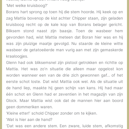
‘Met welke kruisboog?’
Borans hart sprong op toen hij die stem hoorde. Hij keek op en
zag Mattia bovenop de kist achter Chipper staan, zijn geladen
kruisboog recht op de kale kop van Borans belager gericht.
Bliksem stond naast zijn baasje. Toen de wasbeer hem
gevonden had, wist Mattia meteen dat Boran hier was en hij
was zijn pluizige maatje gevolgd. Nu staarde de kleine witte
wasbeer de getatoeëerde man vurig aan met zijn gemaskerde
kraaloogjes.
Glenn had ook bliksemsnel zijn pistool getrokken en richtte op
Mattia. Het was zo’n situatie die alleen maar opgelost kon
worden wanneer een van de drie zich gewonnen gaf… of het
eerste schot loste. Dat wist Mattia ook wel. Als de situatie uit
de hand liep, maakte hij geen schijn van kans. Hij had maar
één schot en Glenn had er zeventien in het magazijn van zijn
Glock. Maar Mattia wist ook dat de mannen hier aan boord
geen dommeriken waren.
‘Kleine etter!’ schold Chipper zonder om te kijken.
‘Wat is hier aan de hand?
’Dat was een andere stem. Een zware, luide stem, afkomstig