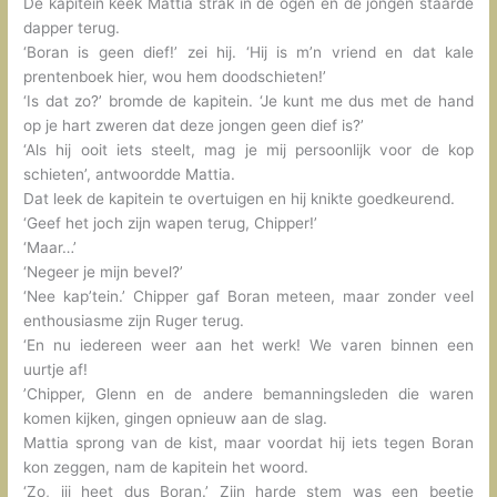
De kapitein keek Mattia strak in de ogen en de jongen staarde
dapper terug.
‘Boran is geen dief!’ zei hij. ‘Hij is m’n vriend en dat kale
prentenboek hier, wou hem doodschieten!’
‘Is dat zo?’ bromde de kapitein. ‘Je kunt me dus met de hand
op je hart zweren dat deze jongen geen dief is?’
‘Als hij ooit iets steelt, mag je mij persoonlijk voor de kop
schieten’, antwoordde Mattia.
Dat leek de kapitein te overtuigen en hij knikte goedkeurend.
‘Geef het joch zijn wapen terug, Chipper!’
‘Maar…’
‘Negeer je mijn bevel?’
‘Nee kap’tein.’ Chipper gaf Boran meteen, maar zonder veel
enthousiasme zijn Ruger terug.
‘En nu iedereen weer aan het werk! We varen binnen een
uurtje af!
’Chipper, Glenn en de andere bemanningsleden die waren
komen kijken, gingen opnieuw aan de slag.
Mattia sprong van de kist, maar voordat hij iets tegen Boran
kon zeggen, nam de kapitein het woord.
‘Zo, jij heet dus Boran.’ Zijn harde stem was een beetje