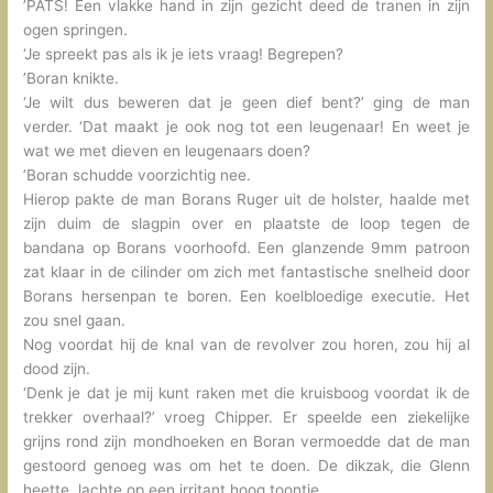
’PATS! Een vlakke hand in zijn gezicht deed de tranen in zijn
ogen springen.
‘Je spreekt pas als ik je iets vraag! Begrepen?
’Boran knikte.
‘Je wilt dus beweren dat je geen dief bent?’ ging de man
verder. ‘Dat maakt je ook nog tot een leugenaar! En weet je
wat we met dieven en leugenaars doen?
’Boran schudde voorzichtig nee.
Hierop pakte de man Borans Ruger uit de holster, haalde met
zijn duim de slagpin over en plaatste de loop tegen de
bandana op Borans voorhoofd. Een glanzende 9mm patroon
zat klaar in de cilinder om zich met fantastische snelheid door
Borans hersenpan te boren. Een koelbloedige executie. Het
zou snel gaan.
Nog voordat hij de knal van de revolver zou horen, zou hij al
dood zijn.
‘Denk je dat je mij kunt raken met die kruisboog voordat ik de
trekker overhaal?’ vroeg Chipper. Er speelde een ziekelijke
grijns rond zijn mondhoeken en Boran vermoedde dat de man
gestoord genoeg was om het te doen. De dikzak, die Glenn
heette, lachte op een irritant hoog toontje.