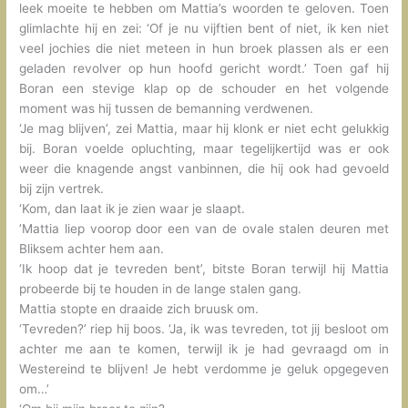
leek moeite te hebben om Mattia’s woorden te geloven. Toen
glimlachte hij en zei: ‘Of je nu vijftien bent of niet, ik ken niet
veel jochies die niet meteen in hun broek plassen als er een
geladen revolver op hun hoofd gericht wordt.’ Toen gaf hij
Boran een stevige klap op de schouder en het volgende
moment was hij tussen de bemanning verdwenen.
‘Je mag blijven’, zei Mattia, maar hij klonk er niet echt gelukkig
bij. Boran voelde opluchting, maar tegelijkertijd was er ook
weer die knagende angst vanbinnen, die hij ook had gevoeld
bij zijn vertrek.
‘Kom, dan laat ik je zien waar je slaapt.
’Mattia liep voorop door een van de ovale stalen deuren met
Bliksem achter hem aan.
‘Ik hoop dat je tevreden bent’, bitste Boran terwijl hij Mattia
probeerde bij te houden in de lange stalen gang.
Mattia stopte en draaide zich bruusk om.
‘Tevreden?’ riep hij boos. ‘Ja, ik was tevreden, tot jij besloot om
achter me aan te komen, terwijl ik je had gevraagd om in
Westereind te blijven! Je hebt verdomme je geluk opgegeven
om…’