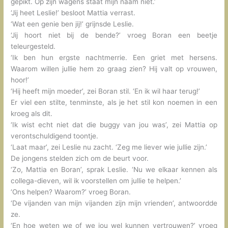
gepikt. Op zijn wagens staat mijn naam niet.’
‘Jij heet Leslie!’ besloot Mattia verrast.
‘Wat een genie ben jij!’ grijnsde Leslie.
‘Jij hoort niet bij de bende?’ vroeg Boran een beetje
teleurgesteld.
‘Ik ben hun ergste nachtmerrie. Een griet met hersens.
Waarom willen jullie hem zo graag zien? Hij valt op vrouwen,
hoor!’
‘Hij heeft mijn moeder’, zei Boran stil. ‘En ik wil haar terug!’
Er viel een stilte, tenminste, als je het stil kon noemen in een
kroeg als dit.
‘Ik wist echt niet dat die buggy van jou was’, zei Mattia op
verontschuldigend toontje.
‘Laat maar’, zei Leslie nu zacht. ‘Zeg me liever wie jullie zijn.’
De jongens stelden zich om de beurt voor.
‘Zo, Mattia en Boran’, sprak Leslie. ‘Nu we elkaar kennen als
collega-dieven, wil ik voorstellen om jullie te helpen.’
‘Ons helpen? Waarom?’ vroeg Boran.
‘De vijanden van mijn vijanden zijn mijn vrienden’, antwoordde
ze.
‘En hoe weten we of we jou wel kunnen vertrouwen?’ vroeg