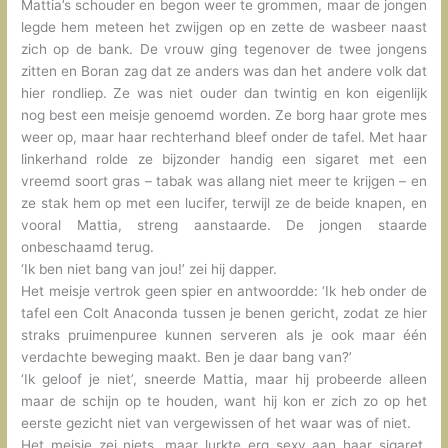
Mattia’s schouder en begon weer te grommen, maar de jongen
legde hem meteen het zwijgen op en zette de wasbeer naast
zich op de bank. De vrouw ging tegenover de twee jongens
zitten en Boran zag dat ze anders was dan het andere volk dat
hier rondliep. Ze was niet ouder dan twintig en kon eigenlijk
nog best een meisje genoemd worden. Ze borg haar grote mes
weer op, maar haar rechterhand bleef onder de tafel. Met haar
linkerhand rolde ze bijzonder handig een sigaret met een
vreemd soort gras – tabak was allang niet meer te krijgen – en
ze stak hem op met een lucifer, terwijl ze de beide knapen, en
vooral Mattia, streng aanstaarde. De jongen staarde
onbeschaamd terug.
‘Ik ben niet bang van jou!’ zei hij dapper.
Het meisje vertrok geen spier en antwoordde: ‘Ik heb onder de
tafel een Colt Anaconda tussen je benen gericht, zodat ze hier
straks pruimenpuree kunnen serveren als je ook maar één
verdachte beweging maakt. Ben je daar bang van?’
‘Ik geloof je niet’, sneerde Mattia, maar hij probeerde alleen
maar de schijn op te houden, want hij kon er zich zo op het
eerste gezicht niet van vergewissen of het waar was of niet.
Het meisje zei niets, maar lurkte erg sexy aan haar sigaret,