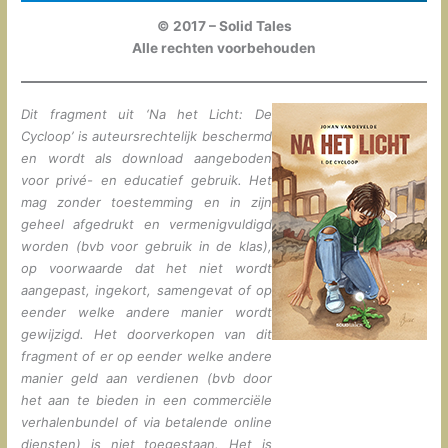
© 2017 – Solid Tales
Alle rechten voorbehouden
Dit fragment uit ‘Na het Licht: De
Cycloop’ is auteursrechtelijk beschermd
en wordt als download aangeboden
voor privé- en educatief gebruik. Het
mag zonder toestemming en in zijn
geheel afgedrukt en vermenigvuldigd
worden (bvb voor gebruik in de klas),
op voorwaarde dat het niet wordt
aangepast, ingekort, samengevat of op
eender welke andere manier wordt
gewijzigd. Het doorverkopen van dit
fragment of er op eender welke andere
manier geld aan verdienen (bvb door
het aan te bieden in een commerciële
verhalenbundel of via betalende online
diensten) is niet toegestaan. Het is