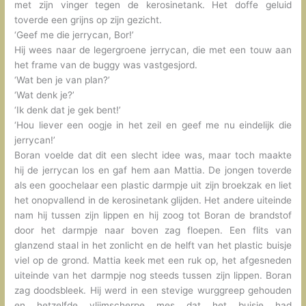
met zijn vinger tegen de kerosinetank. Het doffe geluid
toverde een grijns op zijn gezicht.
‘Geef me die jerrycan, Bor!’
Hij wees naar de legergroene jerrycan, die met een touw aan
het frame van de buggy was vastgesjord.
‘Wat ben je van plan?’
‘Wat denk je?’
‘Ik denk dat je gek bent!’
‘Hou liever een oogje in het zeil en geef me nu eindelijk die
jerrycan!’
Boran voelde dat dit een slecht idee was, maar toch maakte
hij de jerrycan los en gaf hem aan Mattia. De jongen toverde
als een goochelaar een plastic darmpje uit zijn broekzak en liet
het onopvallend in de kerosinetank glijden. Het andere uiteinde
nam hij tussen zijn lippen en hij zoog tot Boran de brandstof
door het darmpje naar boven zag floepen. Een flits van
glanzend staal in het zonlicht en de helft van het plastic buisje
viel op de grond. Mattia keek met een ruk op, het afgesneden
uiteinde van het darmpje nog steeds tussen zijn lippen. Boran
zag doodsbleek. Hij werd in een stevige wurggreep gehouden
en hetzelfde vlijmscherpe mes dat het buisje had