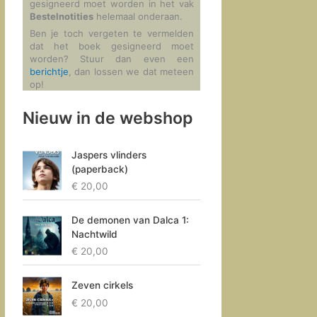
gesigneerd moet worden in het vak
Bestelnotities
helemaal onderaan.
Ben je toch vergeten te vermelden
dat het boek gesigneerd moet
worden? Stuur dan even een
berichtje
, dan lossen we dat meteen
op!
Nieuw in de webshop
Jaspers vlinders
(paperback)
€
20,00
De demonen van Dalca 1:
Nachtwild
€
20,00
Zeven cirkels
€
20,00