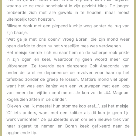
waarna ze de rook nonchalant in zijn gezicht blies. De jongen
probeerde zich met alle geweld in te houden, maar moest
uiteindelijk toch hoesten.
Bliksem dook met een piepend kuchje weg achter de rug van
zijn baasje.
‘Wat ga je met ons doen?’ vroeg Boran, die zijn mond weer
open durfde te doen nu het vreselijke mes was verdwenen.
Het meisje keerde zich nu naar hem en de scherpe rook prikte
in zijn ogen en keel, waardoor hij geen woord meer kon
uitbrengen. Ze toverde een glanzende Colt Anaconda van
onder de tafel en deponeerde de revolver voor haar op het
tafelblad zonder de greep te lossen. Mattia’s mond viel open,
want het was een kanjer van een vuurwapen met een loop
van meer dan vijftien centimeter. Je kon zo de .44 Magnum
kogels zien zitten in de cilinder.
‘Dieven knal ik meestal hun stomme kop eraf…’, zei het meisje,
‘Of iets anders, want met een kaliber als dit kun je geen fijn
werk verrichten.’ Ze pauzeerde even om een nieuwe trek van
haar sigaret te nemen en Boran keek gefixeerd naar de
opgloeiende tip.