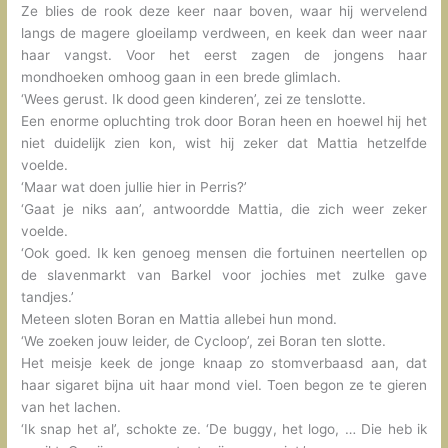
Ze blies de rook deze keer naar boven, waar hij wervelend
langs de magere gloeilamp verdween, en keek dan weer naar
haar vangst. Voor het eerst zagen de jongens haar
mondhoeken omhoog gaan in een brede glimlach.
‘Wees gerust. Ik dood geen kinderen’, zei ze tenslotte.
Een enorme opluchting trok door Boran heen en hoewel hij het
niet duidelijk zien kon, wist hij zeker dat Mattia hetzelfde
voelde.
‘Maar wat doen jullie hier in Perris?’
‘Gaat je niks aan’, antwoordde Mattia, die zich weer zeker
voelde.
‘Ook goed. Ik ken genoeg mensen die fortuinen neertellen op
de slavenmarkt van Barkel voor jochies met zulke gave
tandjes.’
Meteen sloten Boran en Mattia allebei hun mond.
‘We zoeken jouw leider, de Cycloop’, zei Boran ten slotte.
Het meisje keek de jonge knaap zo stomverbaasd aan, dat
haar sigaret bijna uit haar mond viel. Toen begon ze te gieren
van het lachen.
‘Ik snap het al’, schokte ze. ‘De buggy, het logo, … Die heb ik