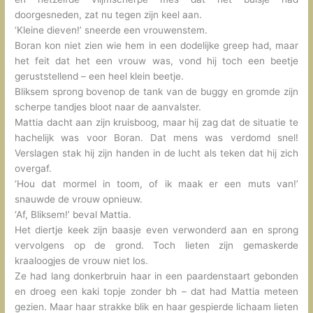
doorgesneden, zat nu tegen zijn keel aan.
‘Kleine dieven!’ sneerde een vrouwenstem.
Boran kon niet zien wie hem in een dodelijke greep had, maar
het feit dat het een vrouw was, vond hij toch een beetje
geruststellend – een heel klein beetje.
Bliksem sprong bovenop de tank van de buggy en gromde zijn
scherpe tandjes bloot naar de aanvalster.
Mattia dacht aan zijn kruisboog, maar hij zag dat de situatie te
hachelijk was voor Boran. Dat mens was verdomd snel!
Verslagen stak hij zijn handen in de lucht als teken dat hij zich
overgaf.
‘Hou dat mormel in toom, of ik maak er een muts van!’
snauwde de vrouw opnieuw.
‘Af, Bliksem!’ beval Mattia.
Het diertje keek zijn baasje even verwonderd aan en sprong
vervolgens op de grond. Toch lieten zijn gemaskerde
kraaloogjes de vrouw niet los.
Ze had lang donkerbruin haar in een paardenstaart gebonden
en droeg een kaki topje zonder bh – dat had Mattia meteen
gezien. Maar haar strakke blik en haar gespierde lichaam lieten