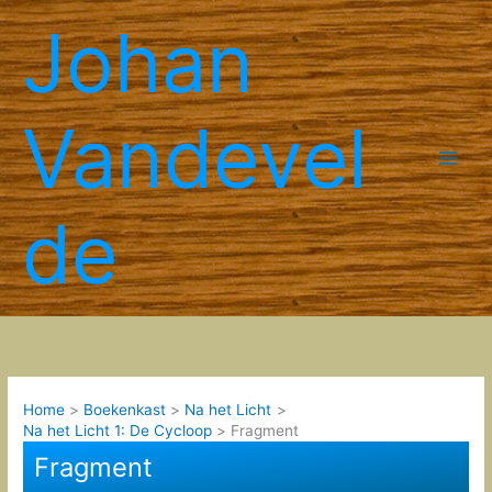
Spring
Johan
naar
de
inhoud
Vandevel
de
Home
Boekenkast
Na het Licht
Na het Licht 1: De Cycloop
Fragment
Fragment