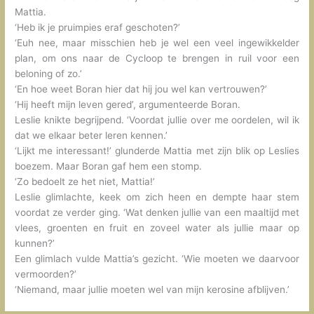
Mattia.
‘Heb ik je pruimpies eraf geschoten?’
‘Euh nee, maar misschien heb je wel een veel ingewikkelder
plan, om ons naar de Cycloop te brengen in ruil voor een
beloning of zo.’
‘En hoe weet Boran hier dat hij jou wel kan vertrouwen?’
‘Hij heeft mijn leven gered’, argumenteerde Boran.
Leslie knikte begrijpend. ‘Voordat jullie over me oordelen, wil ik
dat we elkaar beter leren kennen.’
‘Lijkt me interessant!’ glunderde Mattia met zijn blik op Leslies
boezem. Maar Boran gaf hem een stomp.
‘Zo bedoelt ze het niet, Mattia!’
Leslie glimlachte, keek om zich heen en dempte haar stem
voordat ze verder ging. ‘Wat denken jullie van een maaltijd met
vlees, groenten en fruit en zoveel water als jullie maar op
kunnen?’
Een glimlach vulde Mattia’s gezicht. ‘Wie moeten we daarvoor
vermoorden?’
‘Niemand, maar jullie moeten wel van mijn kerosine afblijven.’