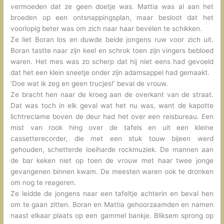
vermoeden dat ze geen doetje was. Mattia was al aan het
broeden op een ontsnappingsplan, maar besloot dat het
voorlopig beter was om zich naar haar bevelen te schikken.
Ze liet Boran los en duwde beide jongens ruw voor zich uit.
Boran tastte naar zijn keel en schrok toen zijn vingers bebloed
waren. Het mes was zo scherp dat hij niet eens had gevoeld
dat het een klein sneetje onder zijn adamsappel had gemaakt.
‘Doe wat ik zeg en geen trucjes!’ beval de vrouw.
Ze bracht hen naar de kroeg aan de overkant van de straat.
Dat was toch in elk geval wat het nu was, want de kapotte
lichtreclame boven de deur had het over een reisbureau. Een
mist van rook hing over de tafels en uit een kleine
cassetterecorder, die met een stuk touw bijeen werd
gehouden, schetterde loeiharde rockmuziek. De mannen aan
de bar keken niet op toen de vrouw met haar twee jonge
gevangenen binnen kwam. De meesten waren ook te dronken
om nog te reageren.
Ze leidde de jongens naar een tafeltje achterin en beval hen
om te gaan zitten. Boran en Mattia gehoorzaamden en namen
naast elkaar plaats op een gammel bankje. Bliksem sprong op