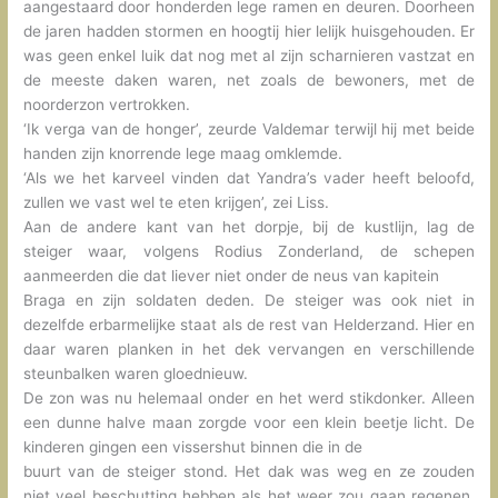
aangestaard door honderden lege ramen en deuren. Doorheen
de jaren hadden stormen en hoogtij hier lelijk huisgehouden. Er
was geen enkel luik dat nog met al zijn scharnieren vastzat en
de meeste daken waren, net zoals de bewoners, met de
noorderzon vertrokken.
‘Ik verga van de honger’, zeurde Valdemar terwijl hij met beide
handen zijn knorrende lege maag omklemde.
‘Als we het karveel vinden dat Yandra’s vader heeft beloofd,
zullen we vast wel te eten krijgen’, zei Liss.
Aan de andere kant van het dorpje, bij de kustlijn, lag de
steiger waar, volgens Rodius Zonderland, de schepen
aanmeerden die dat liever niet onder de neus van kapitein
Braga en zijn soldaten deden. De steiger was ook niet in
dezelfde erbarmelijke staat als de rest van Helderzand. Hier en
daar waren planken in het dek vervangen en verschillende
steunbalken waren gloednieuw.
De zon was nu helemaal onder en het werd stikdonker. Alleen
een dunne halve maan zorgde voor een klein beetje licht. De
kinderen gingen een vissershut binnen die in de
buurt van de steiger stond. Het dak was weg en ze zouden
niet veel beschutting hebben als het weer zou gaan regenen,