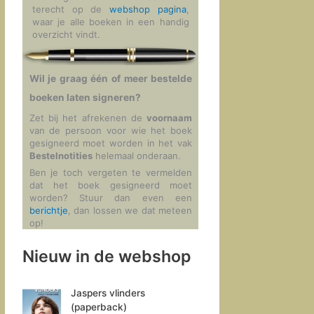
terecht op de
webshop pagina
,
waar je alle boeken in een handig
overzicht vindt.
Wil je graag één of meer bestelde
boeken laten signeren?
Zet bij het afrekenen de
voornaam
van de persoon voor wie het boek
gesigneerd moet worden in het vak
Bestelnotities
helemaal onderaan.
Ben je toch vergeten te vermelden
dat het boek gesigneerd moet
worden? Stuur dan even een
berichtje
, dan lossen we dat meteen
op!
Nieuw in de webshop
Jaspers vlinders
(paperback)