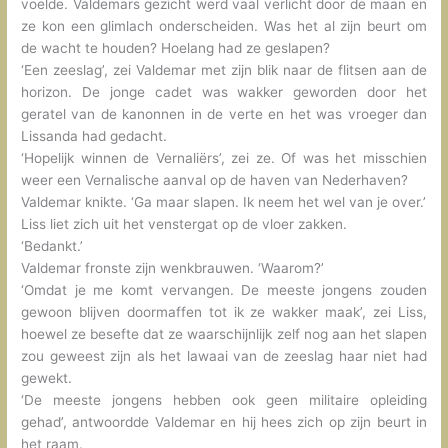
voelde. Valdemars gezicht werd vaal verlicht door de maan en
ze kon een glimlach onderscheiden. Was het al zijn beurt om
de wacht te houden? Hoelang had ze geslapen?
‘Een zeeslag’, zei Valdemar met zijn blik naar de flitsen aan de
horizon. De jonge cadet was wakker geworden door het
geratel van de kanonnen in de verte en het was vroeger dan
Lissanda had gedacht.
‘Hopelijk winnen de Vernaliërs’, zei ze. Of was het misschien
weer een Vernalische aanval op de haven van Nederhaven?
Valdemar knikte. ‘Ga maar slapen. Ik neem het wel van je over.’
Liss liet zich uit het venstergat op de vloer zakken.
‘Bedankt.’
Valdemar fronste zijn wenkbrauwen. ‘Waarom?’
‘Omdat je me komt vervangen. De meeste jongens zouden
gewoon blijven doormaffen tot ik ze wakker maak’, zei Liss,
hoewel ze besefte dat ze waarschijnlijk zelf nog aan het slapen
zou geweest zijn als het lawaai van de zeeslag haar niet had
gewekt.
‘De meeste jongens hebben ook geen militaire opleiding
gehad’, antwoordde Valdemar en hij hees zich op zijn beurt in
het raam.