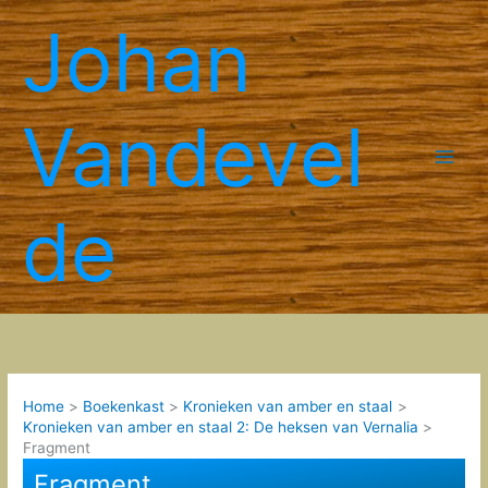
Spring
Johan
naar
de
inhoud
Vandevel
de
Home
Boekenkast
Kronieken van amber en staal
Kronieken van amber en staal 2: De heksen van Vernalia
Fragment
Fragment