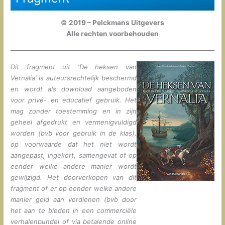
© 2019 – Pelckmans Uitgevers
Alle rechten voorbehouden
Dit fragment uit ‘De heksen van
Vernalia’ is auteursrechtelijk beschermd
en wordt als download aangeboden
voor privé- en educatief gebruik. Het
mag zonder toestemming en in zijn
geheel afgedrukt en vermenigvuldigd
worden (bvb voor gebruik in de klas),
op voorwaarde dat het niet wordt
aangepast, ingekort, samengevat of op
eender welke andere manier wordt
gewijzigd. Het doorverkopen van dit
fragment of er op eender welke andere
manier geld aan verdienen (bvb door
het aan te bieden in een commerciële
verhalenbundel of via betalende online