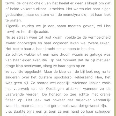
terwijl de oneindigheid van het heelal er geen sikkepit om gaf
of beide volkeren elkaar uitroeiden. Het waren niet haar eigen
gedachten, maar de stem van de memolynx die met haar leek
te praten.
‘Eigenlijk zouden we je een naam moeten geven’, zei Liss
terwijl ze het diertje aaide.
Nu ze stilaan weer tot rust kwam, voelde ze de vermoeidheid
zwaar doorwegen en haar oogleden leken wel zware luiken.
Het kostte haar al haar kracht om ze open te houden.
Ze schrok wakker uit een nare droom waarin ze getuige was
van haar eigen executie. Op het moment dat de bijl met een
droge klap neerkwam, sloeg ze haar ogen op en
ze zuchtte opgelucht. Maar de klap van de bijl leek nog na te
zinderen over het duistere spookdorp Helderzand. Nee, het
was geen bijl. Ze hoorde wel degelijk ratelende knallen zoals
het vuurwerk dat de Oostlingen afstaken wanneer ze de
Jaarwende vierden. De horizon op zee lichtte met oranje
flitsen op. Het leek wel onweer dat mijlenver vervaarlijk
woedde, maar dan zou het gerommel zwaarder geweest zijn.
Liss slaakte bijna een gil toen ze een hand op haar schouder