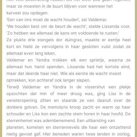
maar ze moesten in de buurt blijven voor wanneer het
karveel zou opdagen.
‘Een van ons moet de wacht houden’, zei Valdemar.
‘We houden best om de beurt de wacht’, stelde Lissanda voor.
‘Zo hebben we allemaal de kans om voldoende te rusten.’
Ze plukte drie stengels dor duingras, maakte er eentje heel
kort en hield ze vervolgens in haar gesloten vuist zodat ze
allemaal even lang leken.
Valdemar en Yandra trokken elk een sprietje, waarna ze
allemaal hun hand openden. Lissanda had het kortste eind,
maar dat deerde haar niet. Wie als eerste de wacht moest
optrekken, kon achteraf ook langer slapen.
Terwijl Valdemar en Yandra in de vissershut een plekje
opzochten dat min of meer droog was, ging Liss in de
vensteropening zitten en staarde ze van daaruit over de
donkere golven. De memolynx kroop zacht en warm op haar
schouder en Liss kon een zachte stem horen in haar hoofd. De
sterrenhemel was adembenemend. Een uitbarsting van
planeten, kometen en sterrennevels die haar een ontzettend
nietig gevoel gaf. Hier beneden waren twee landen in oorlog,