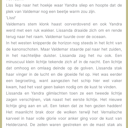
Liss liep naar het hoekje waar Yandra sliep en hoopte dat de
plek van Valdemar nog een beetje warm zou zijn.
‘Liss!’
Valdemars stem klonk haast oorverdovend en ook Yandra
werd met een ruk wakker. Lissanda draaide zich om en rende
terug naar het raam. Valdemar tuurde over de oceaan.
In het westen knipperde de horizon nog steeds in het licht van
de kanonschoten. Maar Valdemar staarde pal naar het zuiden,
in het nachtelijke duister. Lissanda zag het nu ook. Een
minuscuul klein lichtje tekende zich af in de nacht. Een lichtje
dat omhoog en omlaag deinde op de golven. Lissanda stak
haar vinger in de lucht en die gloeide fel op. Het was eerder
een begroeting, want aangezien het schip hier wel vaker
kwam, had het vast geen baken nodig om de kust te vinden.
Lissanda en Yandra glimlachten toen ze een tweede lichtje
zagen verschijnen, vlak naast het eerste lichtje. Het nieuwe
lichtje ging aan en uit. Een teken dat ze hen gezien hadden!
Het maanlicht brak door de wolken terwijl het Vernalische
karveel in haar volle glorie voor anker ging voor de kust van
Helderzand. De zeilen waren gestreken en de mast stak als