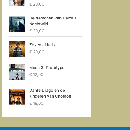
€
20,00
De demonen van Dalca 1:
Nachtwild
€
20,00
Zeven cirkels
€
20,00
Moon 3: Prototype
€
12,00
Dante Drago en de
kinderen van Choefoe
€
18,00