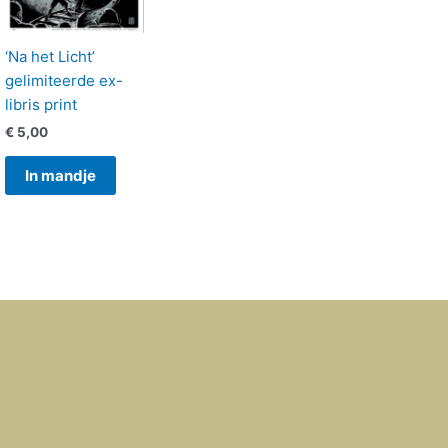
‘Na het Licht’
gelimiteerde ex-
libris print
€
5,00
In mandje