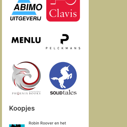
n
t
e
e
n
n
Koopjes
Robin Roover en het