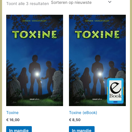
Gesorteerd
Toont alle 3 resultaten
op
nieuwste
Toxine
Toxine (eBook)
€
16,00
€
8,50
In mandje
In mandje