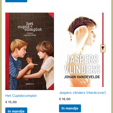
Jaspers vlinders (Hardcover)
Het Cupidocomplot
€
16,00
€
15,00
In mandje
In mandje