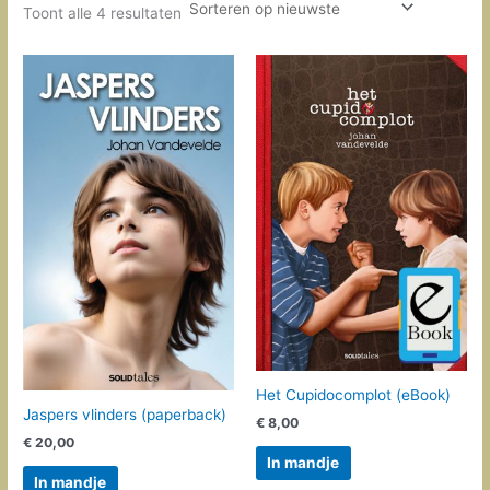
Gesorteerd
Toont alle 4 resultaten
op
nieuwste
Het Cupidocomplot (eBook)
Jaspers vlinders (paperback)
€
8,00
€
20,00
In mandje
In mandje