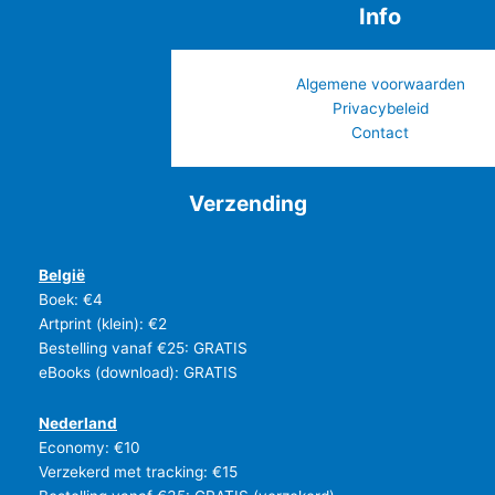
5
Info
.
Algemene voorwaarden
Privacybeleid
Contact
Verzending
België
Boek: €4
Artprint (klein): €2
Bestelling vanaf €25: GRATIS
eBooks (download): GRATIS
Nederland
Economy: €10
Verzekerd met tracking: €15